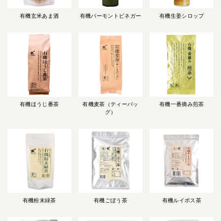
有機玄米あま酒
有機バーモントビネガー
有機生姜シロップ
有機ほうじ番茶
有機麦茶（ティーバッ
有機一番摘み煎茶
グ）
有機粉末緑茶
有機ごぼう茶
有機ルイボス茶