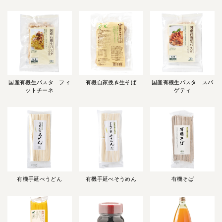
国産有機生パスタ フィ
有機自家挽き生そば
国産有機生パスタ スパ
ットチーネ
ゲティ
有機手延べうどん
有機手延べそうめん
有機そば