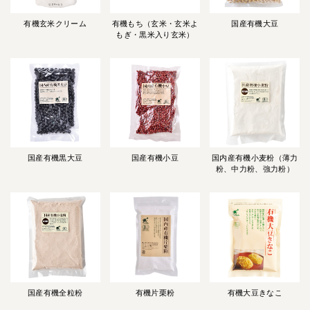
有機玄米クリーム
有機もち（玄米・玄米よ
国産有機大豆
もぎ・黒米入り玄米）
国産有機黒大豆
国産有機小豆
国内産有機小麦粉（薄力
粉、中力粉、強力粉）
国産有機全粒粉
有機片栗粉
有機大豆きなこ