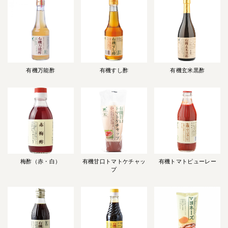
有機万能酢
有機すし酢
有機玄米黒酢
梅酢（赤・白）
有機甘口トマトケチャッ
有機トマトピューレー
プ