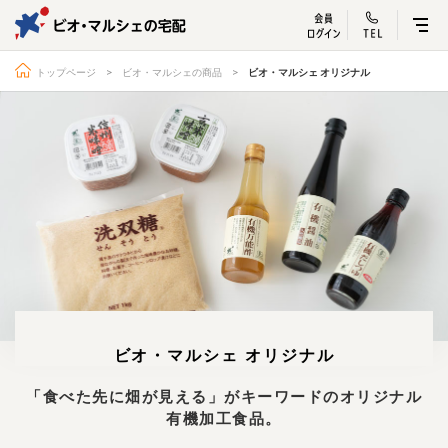
ビオ・マルシェ
宅配サービス紹介
有機野菜の
お試しセッ
入
トップページ
ビオ・マルシェの商品
ビオ・マルシェ オリジナル
トップページ
ビオ・マルシェの想い
宅配サービスについて
読みもの・NEWS
ビオ・マルシェの商品
ご利用ガイド
よくある質問
オーガニックって何
お届け情報
生産者・製造者
ビオ・マルシェ オリジナル
取扱店
ビオママクラブ
お問い合わせ
放射性物質への対応
「食べた先に畑が見える」がキーワードのオリジナル
有機加工食品。
会社概要
採用情報