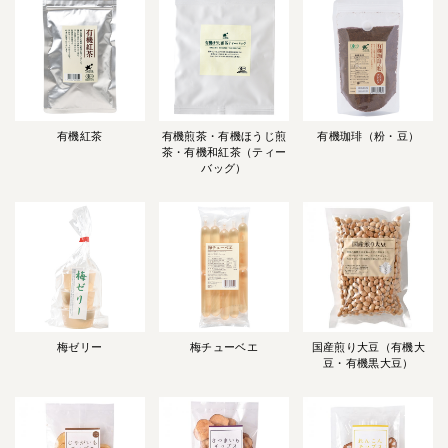
有機紅茶
有機煎茶・有機ほうじ煎
有機珈琲（粉・豆）
茶・有機和紅茶（ティー
バッグ）
梅ゼリー
梅チューベエ
国産煎り大豆（有機大
豆・有機黒大豆）