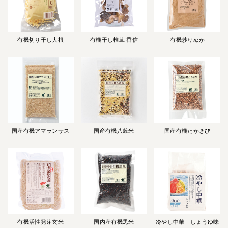
有機切り干し大根
有機干し椎茸 香信
有機炒りぬか
国産有機アマランサス
国産有機八穀米
国産有機たかきび
有機活性発芽玄米
国内産有機黒米
冷やし中華 しょうゆ味