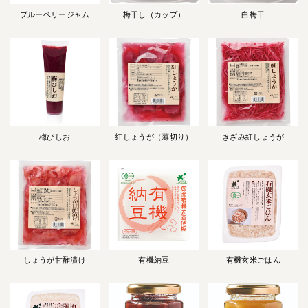
ブルーベリージャム
梅干し（カップ）
白梅干
梅びしお
紅しょうが（薄切り）
きざみ紅しょうが
しょうが甘酢漬け
有機納豆
有機玄米ごはん