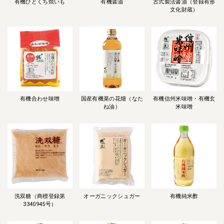
有機ひとくち焼いも
有機醤油
古式製法醤油（登録有形
文化財蔵）
有機合わせ味噌
国産有機菜の花畑（なた
有機信州米味噌・有機玄
ね油）
米味噌
洗双糖（商標登録第
オーガニックシュガー
有機純米酢
3340945号）