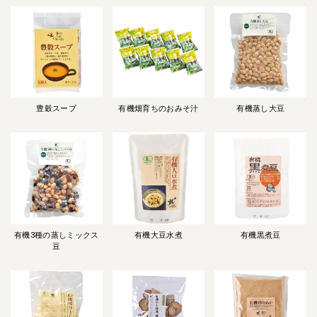
豊穀スープ
有機畑育ちのおみそ汁
有機蒸し大豆
有機3種の蒸しミックス
有機大豆水煮
有機黒煮豆
豆