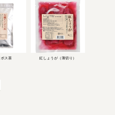
宅配サービス紹介
有機野菜の
入会申込
お試しセット
トップページ
ビオ・マルシェの想い
宅配サービスについて
読みもの・NEWS
ビオ・マルシェの商品
ご利用ガイド
よくある質問
オーガニックって何
イボス茶
紅しょうが（薄切り）
お届け情報
生産者・製造者
取扱店
ビオママクラブ
お問い合わせ
放射性物質への対応
会社概要
採用情報
業務用卸
SDGsへの取り組み