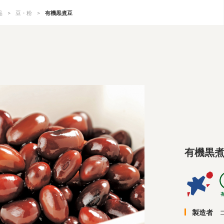
品
豆・粉
有機黒煮豆
有機黒
製造者