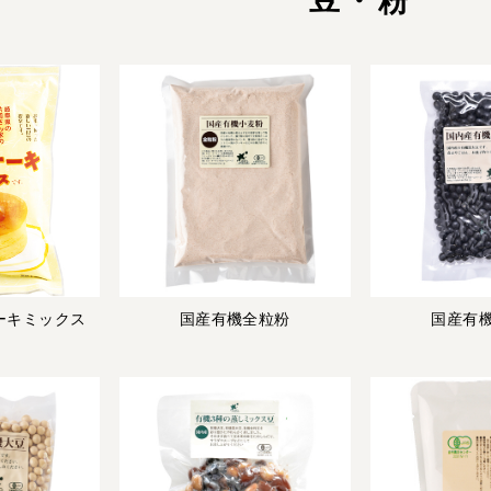
豆・粉
ーキミックス
国産有機全粒粉
国産有