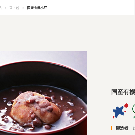
品
豆・粉
国産有機小豆
国産有
製造者