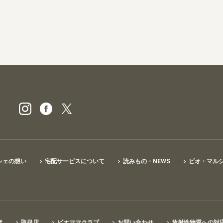
ビオ・マルシェの宅配
シェの想い
宅配サービスについて
読みもの・NEWS
ビオ・マル
者
取扱店
ビオママクラブ
お問い合わせ
放射性物質への対