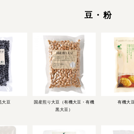
豆・粉
黒大豆
国産煎り大豆（有機大豆・有機
有機大
黒大豆）