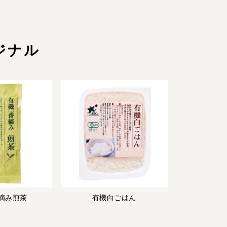
ジナル
摘み煎茶
有機白ごはん