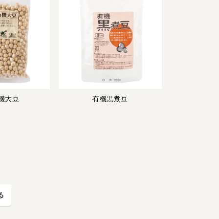
機大豆
有機黒煮豆
る