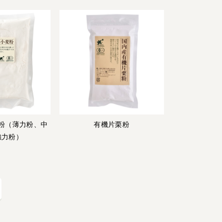
宅配サービス紹介
有機野菜の
入会申込
お試しセット
トップページ
ビオ・マルシェの想い
宅配サービスについて
読みもの・NEWS
ビオ・マルシェの商品
ご利用ガイド
よくある質問
オーガニックって何
粉（薄力粉、中
有機片栗粉
強力粉）
お届け情報
生産者・製造者
取扱店
ビオママクラブ
お問い合わせ
放射性物質への対応
会社概要
採用情報
業務用卸
SDGsへの取り組み