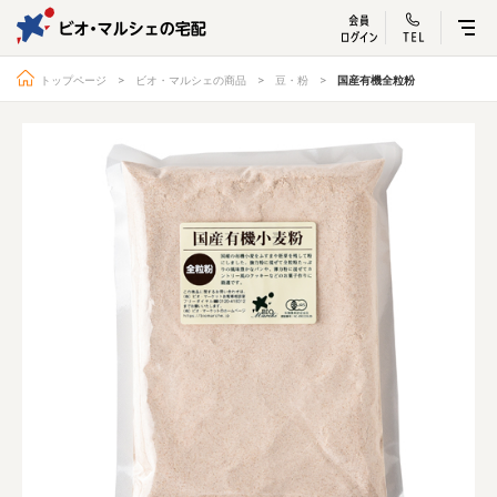
ビオ・マルシェ
宅配サービス紹介
有機野菜の
お試しセッ
入
トップページ
ビオ・マルシェの商品
豆・粉
国産有機全粒粉
トップページ
ビオ・マルシェの想い
宅配サービスについて
読みもの・NEWS
ビオ・マルシェの商品
ご利用ガイド
よくある質問
オーガニックって何
お届け情報
生産者・製造者
取扱店
ビオママクラブ
お問い合わせ
放射性物質への対応
会社概要
採用情報