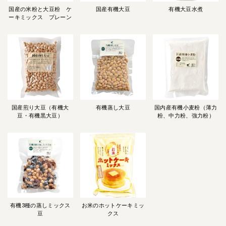
国産の米粉と大豆粉 ケ
国産有機大豆
有機大豆水煮
ーキミックス プレーン
国産煎り大豆（有機大
有機蒸し大豆
国内産有機小麦粉（薄力
豆・有機黒大豆）
粉、中力粉、強力粉）
有機3種の蒸しミックス
お米のホットケーキミッ
豆
クス