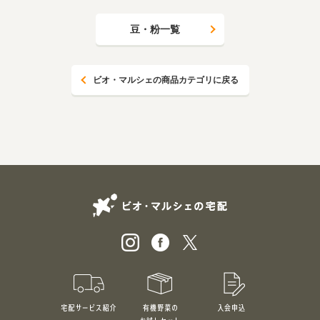
豆・粉一覧
ビオ・マルシェの商品カテゴリに戻る
ビオ・マルシェの
宅配サービス紹介
有機野菜のお試しセット
入会申込
特別価格1,5