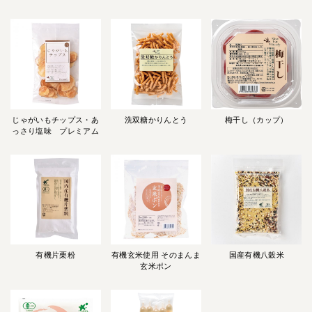
じゃがいもチップス・あ
洗双糖かりんとう
梅干し（カップ）
っさり塩味 プレミアム
有機片栗粉
有機玄米使用 そのまんま
国産有機八穀米
玄米ポン