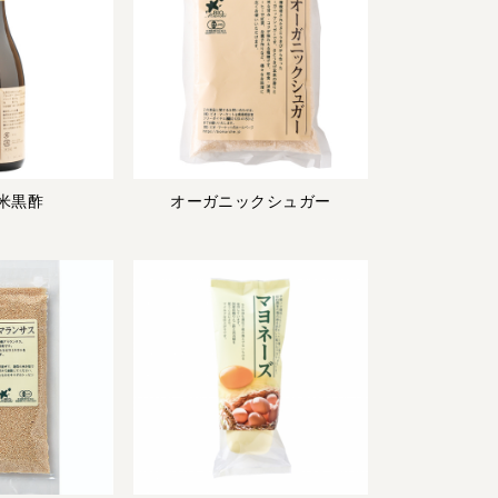
宅配サービス紹介
有機野菜の
入会申込
米黒酢
オーガニックシュガー
お試しセット
トップページ
ビオ・マルシェの想い
宅配サービスについて
読みもの・NEWS
ビオ・マルシェの商品
ご利用ガイド
よくある質問
オーガニックって何
お届け情報
生産者・製造者
取扱店
ビオママクラブ