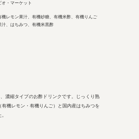
ビオ・マーケット
有機レモン果汁、有機砂糖、有機米酢、有機りんご
果汁、はちみつ、有機米黒酢
は、濃縮タイプのお酢ドリンクです。じっくり熟
（有機レモン・有機りんご）と国内産はちみつを
た。