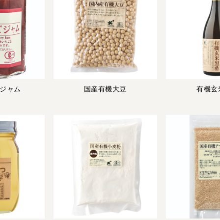
ジャム
国産有機大豆
有機玄