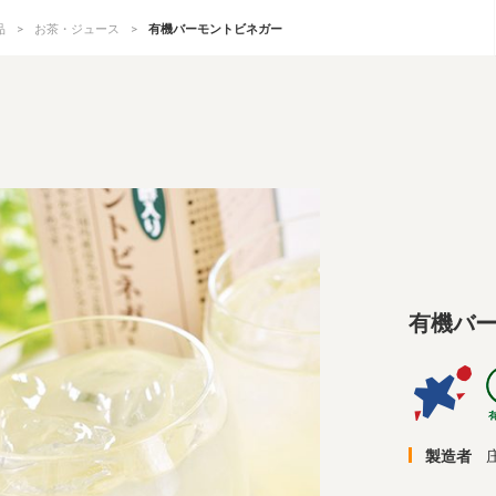
品
お茶・ジュース
有機バーモントビネガー
有機バ
製造者