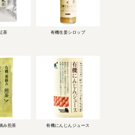
紅茶
有機生姜シロップ
摘み煎茶
有機にんじんジュース