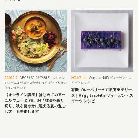
2026.7.2
VEGE & SPICE TABLE マリさん
2026.7.14
Veggit rabbit’s ヴィーガン・ス
のアーユルヴェーダ食堂おうちで学べる オン
イーツ レシピ
ラインイベント
有機ブルーベリーの豆乳寒天テリー
【オンライン講座】はじめてのアー
ヌ｜Veggit rabbit’s ヴィーガン・ス
ユルヴェーダ vol. 34「猛暑を乗り
イーツ レシピ
切り、秋を健やかに迎える夏の過ご
し方」を開催します