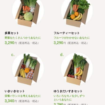
多菜セット
フルーティーセット
野菜をたくさんつかうあなたに
フルーツがかかせないあなたに
3,290
3,290
（配送料込・税込）
（配送料込・税込）
円
円
いきいきセット
ゆうきだいすきセット
栄養バランスを考えるあなたに
いろいろなモノを少しずつ
というあなたに
3,340
（配送料込・税込）
円
2,790
（配送料込・税込）
円