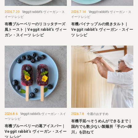
2026.7.20
Veggit rabbit’s ヴィーガン・ス
2026.7.14
Veggit rabbit’s ヴィーガン・ス
イーツ レシピ
イーツ レシピ
有機ブルーベリーのリコッタチーズ
有機パイナップルの焼きタルト｜
風トースト｜Veggit rabbit’s ヴィー
Veggit rabbit’s ヴィーガン・スイー
ガン・スイーツ レシピ
ツ レシピ
2026.8.6
Veggit rabbit’s ヴィーガン・スイ
2026.7.8
今週のおすすめ
ーツ レシピ
有機手延べそうめんができるまで｜
有機ブルーベリーの葛アイスバー｜
国内でも数少ない製麺所「手のべ陣
Veggit rabbit’s ヴィーガン・スイー
川」を訪ねて
ツ レシピ