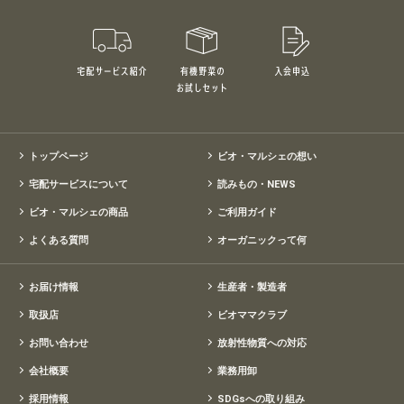
宅配サービス紹介
有機野菜のお試しセット
入会申込
特別価格1,5
トップページ
ビオ・マルシェの想い
宅配サービスについて
読みもの・NEWS
ビオ・マルシェの商品
ご利用ガイド
よくある質問
オーガニックって何
お届け情報
生産者・製造者
取扱店
ビオママクラブ
お問い合わせ
放射性物質への対応
会社概要
業務用卸
採用情報
SDGsへの取り組み