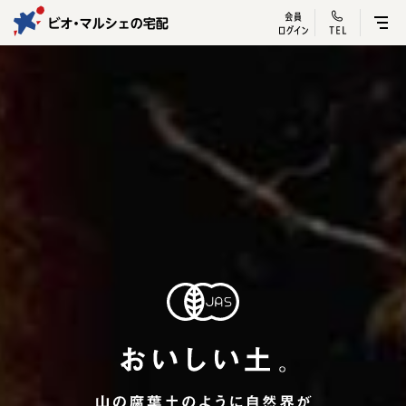
ビオ・マルシェ
宅配サービス紹介
有機野菜の
お試しセッ
入
トップページ
ビオ・マルシェの想い
宅配サービスについて
読みもの・NEWS
ビオ・マルシェの商品
ご利用ガイド
よくある質問
オーガニックって何
お届け情報
生産者・製造者
取扱店
ビオママクラブ
お問い合わせ
放射性物質への対応
会社概要
採用情報