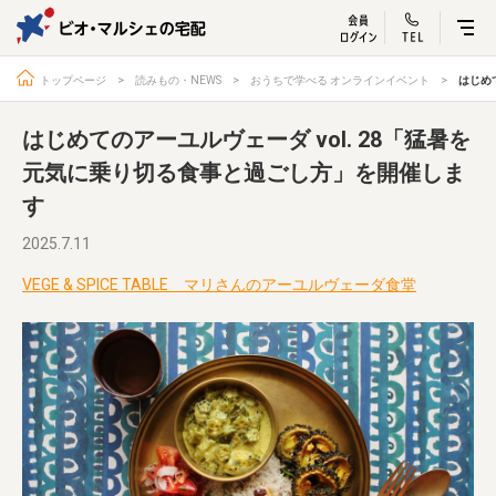
ビオ・マルシェ
宅配サービス紹介
有機野菜の
お試しセッ
入
トップページ
読みもの・NEWS
おうちで学べる オンラインイベント
はじめ
はじめてのアーユルヴェーダ vol. 28「猛暑を
元気に乗り切る食事と過ごし方」を開催しま
す
トップページ
ビオ・マルシェの想い
宅配サービスについて
読みもの・NEWS
2025.7.11
ビオ・マルシェの商品
ご利用ガイド
VEGE & SPICE TABLE マリさんのアーユルヴェーダ食堂
よくある質問
オーガニックって何
お届け情報
生産者・製造者
取扱店
ビオママクラブ
お問い合わせ
放射性物質への対応
会社概要
採用情報