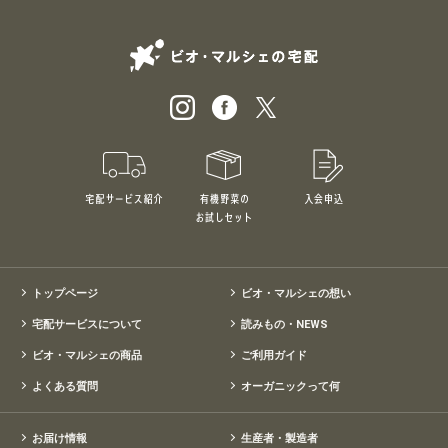
ビオ・マルシェの
宅配サービス紹介
有機野菜のお試しセット
入会申込
特別価格1,5
トップページ
ビオ・マルシェの想い
宅配サービスについて
読みもの・NEWS
ビオ・マルシェの商品
ご利用ガイド
よくある質問
オーガニックって何
お届け情報
生産者・製造者