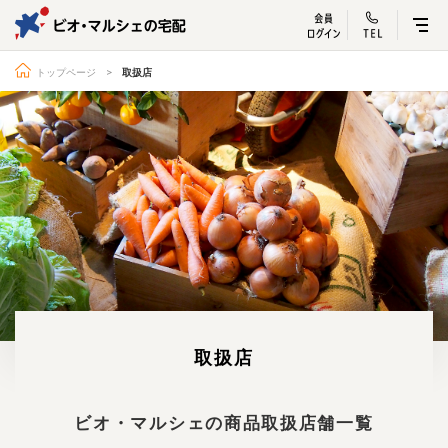
ビオ・マルシェ
宅配サービス紹介
有機野菜の
お試しセッ
入
トップページ
取扱店
トップページ
ビオ・マルシェの想い
宅配サービスについて
読みもの・NEWS
ビオ・マルシェの商品
ご利用ガイド
よくある質問
オーガニックって何
お届け情報
生産者・製造者
取扱店
取扱店
ビオママクラブ
お問い合わせ
放射性物質への対応
ビオ・マルシェの商品取扱店舗一覧
会社概要
採用情報