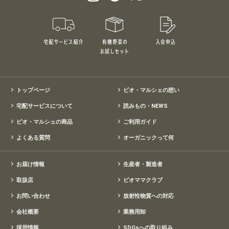
宅配サービス紹介
有機野菜のお試しセット
入会申込
特別価格1,5
トップページ
ビオ・マルシェの想い
宅配サービスについて
読みもの・NEWS
ビオ・マルシェの商品
ご利用ガイド
よくある質問
オーガニックって何
お届け情報
生産者・製造者
取扱店
ビオママクラブ
お問い合わせ
放射性物質への対応
会社概要
業務用卸
採用情報
SDGsへの取り組み