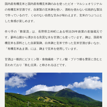
国内産有機玄米と国内産有機玄米麹のみを使ったビオ・マルシェオリジナル
の有機玄米甘酒です。自家製の玄米麹を使い、酒粕を使わない伝統的な製法
で作っているので、くせのない自然な甘みが味わえます。玄米のつぶつぶと
した食感が楽しめます。
作り手の「酢屋茂」は、長野県立科町にある明治26年創業の老舗蔵元で
す。蓼科山腹から湧き出る良質な水を甘酒にも使っています。麹は、国産有
機玄米を原料とした自家製麹。白米麹と玄米で作った玄米甘酒が多いなか、
「有機玄米あま酒」には、麹まで玄米を使用しています。
甘酒は一般的にビタミン類・食物繊維・アミノ酸・ブドウ糖を豊富に含むと
言われており「飲む点滴」と称されるほどです。