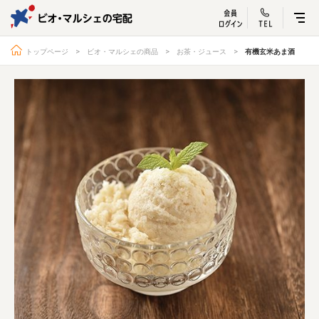
ビオ・マルシェ
宅配サービス紹介
有機野菜の
お試しセッ
入
トップページ
ビオ・マルシェの商品
お茶・ジュース
有機玄米あま酒
トップページ
ビオ・マルシェの想い
宅配サービスについて
読みもの・NEWS
ビオ・マルシェの商品
ご利用ガイド
よくある質問
オーガニックって何
お届け情報
生産者・製造者
取扱店
ビオママクラブ
お問い合わせ
放射性物質への対応
会社概要
採用情報