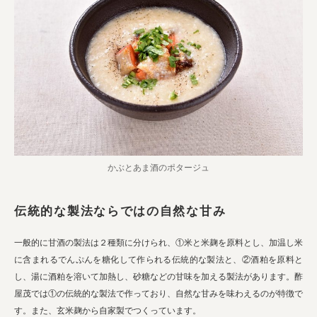
かぶとあま酒のポタージュ
伝統的な製法ならではの自然な甘み
一般的に甘酒の製法は２種類に分けられ、①米と米麹を原料とし、加温し米
に含まれるでんぷんを糖化して作られる伝統的な製法と、②酒粕を原料と
し、湯に酒粕を溶いて加熱し、砂糖などの甘味を加える製法があります。酢
屋茂では①の伝統的な製法で作っており、自然な甘みを味わえるのが特徴で
す。また、玄米麹から自家製でつくっています。