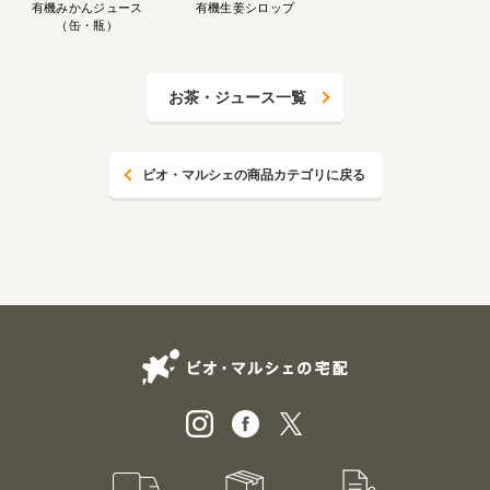
有機みかんジュース
有機生姜シロップ
（缶・瓶）
お茶・ジュース一覧
ビオ・マルシェの商品カテゴリに戻る
ビオ・マルシェの
宅配サービス紹介
有機野菜のお試しセット
入会申込
特別価格1,5