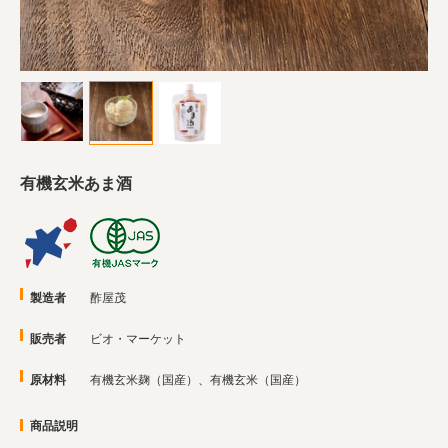
業務用卸
SDGsへの取り組み
有機玄米あま酒
製造者
酢屋茂
販売者
ビオ・マーケット
原材料
有機玄米麹（国産）、有機玄米（国産）
商品説明