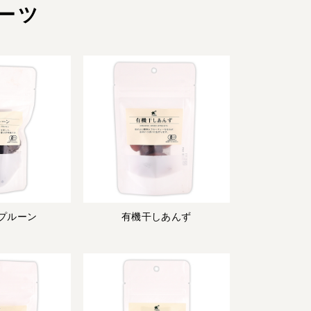
ーツ
お届け情報
生産者・製造者
取扱店
ビオママクラブ
お問い合わせ
放射性物質への対応
会社概要
採用情報
業務用卸
SDGsへの取り組み
プルーン
有機干しあんず