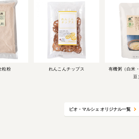
全粒粉
れんこんチップス
有機粥（白米
豆
ビオ・マルシェ オリジナル一覧