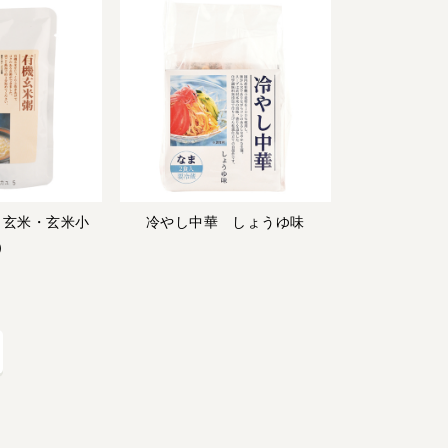
・玄米・玄米小
冷やし中華 しょうゆ味
）
宅配サービス紹介
有機野菜の
入会申込
お試しセット
トップページ
ビオ・マルシェの想い
宅配サービスについて
読みもの・NEWS
ビオ・マルシェの商品
ご利用ガイド
よくある質問
オーガニックって何