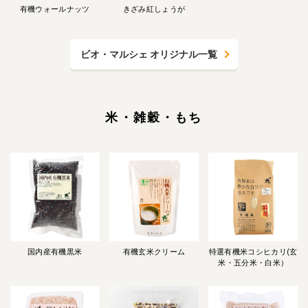
有機ウォールナッツ
きざみ紅しょうが
ビオ・マルシェ オリジナル一覧
米・雑穀・もち
国内産有機黒米
有機玄米クリーム
特選有機米コシヒカリ(玄
米・五分米・白米）