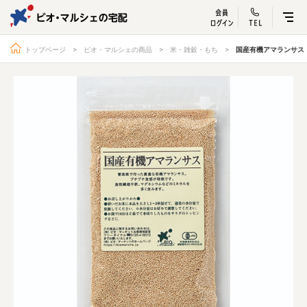
ビオ・マルシェ
宅配サービス紹介
有機野菜の
お試しセッ
入
トップページ
ビオ・マルシェの商品
米・雑穀・もち
国産有機アマランサス
トップページ
ビオ・マルシェの想い
宅配サービスについて
読みもの・NEWS
ビオ・マルシェの商品
ご利用ガイド
よくある質問
オーガニックって何
お届け情報
生産者・製造者
取扱店
ビオママクラブ
お問い合わせ
放射性物質への対応
会社概要
採用情報