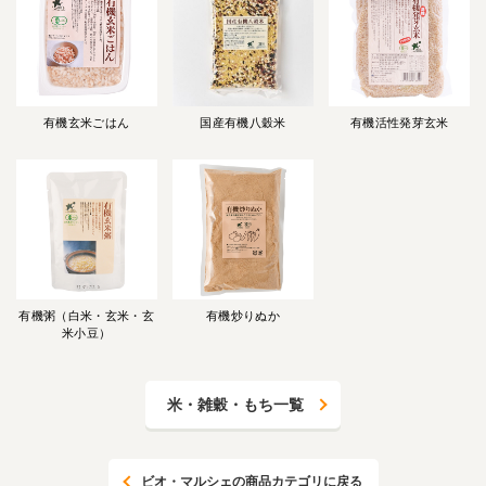
有機玄米ごはん
国産有機八穀米
有機活性発芽玄米
有機粥（白米・玄米・玄
有機炒りぬか
米小豆）
米・雑穀・もち一覧
ビオ・マルシェの商品カテゴリに戻る