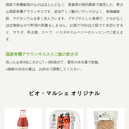
国産で有機栽培のものはほとんどなく、青森県の契約農家で栽培した、希少
な国産有機アマランサスです。必須アミノ酸のバランスがよく、食物繊維、
鉄、マグネシウムを多く含んでいます。プチプチとした食感で、クセがなく
ほぼ無味なので料理の邪魔をしません。お湯で10分ほど茹でて水切りする
と、サラダ、和え物、スープ、パスタやスムージーのトッピングに使えま
す。
国産有機アマランサス入りご飯の炊き方
洗ったお米3合に大さじ1～3杯混ぜて、通常の水分量で炊飯。
※雑穀や水分の量は、お好みで調整してください。
ビオ・マルシェ オリジナル