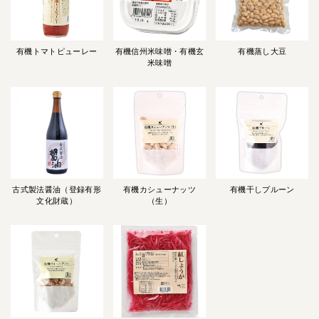
有機トマトピューレー
有機信州米味噌・有機玄
有機蒸し大豆
米味噌
古式製法醤油（登録有形
有機カシューナッツ
有機干しプルーン
文化財蔵）
（生）