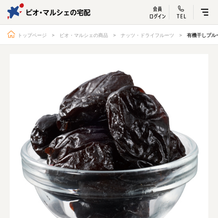
ビオ・マルシェ
宅配サービス紹介
有機野菜の
お試しセッ
入
トップページ
ビオ・マルシェの商品
ナッツ・ドライフルーツ
有機干しプル
トップページ
ビオ・マルシェの想い
宅配サービスについて
読みもの・NEWS
ビオ・マルシェの商品
ご利用ガイド
よくある質問
オーガニックって何
お届け情報
生産者・製造者
取扱店
ビオママクラブ
お問い合わせ
放射性物質への対応
会社概要
採用情報