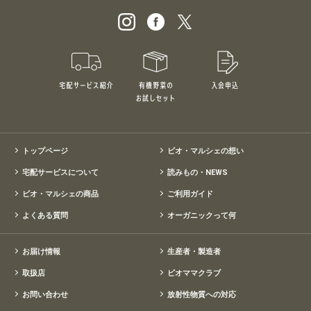
宅配サービス紹介
有機野菜のお試しセット
入会申込
特別価格1,5
トップページ
ビオ・マルシェの想い
宅配サービスについて
読みもの・NEWS
ビオ・マルシェの商品
ご利用ガイド
よくある質問
オーガニックって何
お届け情報
生産者・製造者
取扱店
ビオママクラブ
お問い合わせ
放射性物質への対応