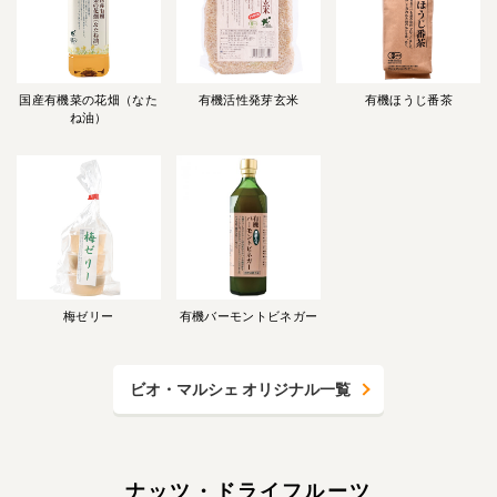
国産有機菜の花畑（なた
有機活性発芽玄米
有機ほうじ番茶
ね油）
梅ゼリー
有機バーモントビネガー
ビオ・マルシェ オリジナル一覧
ナッツ・ドライフルーツ