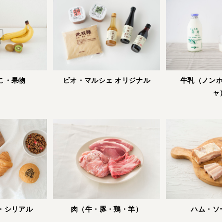
こ・果物
ビオ・マルシェ オリジナル
牛乳（ノン
ャ
肉（牛・豚・鶏・羊）
ハム・ソ
・シリアル