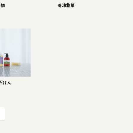
冷凍惣菜
り物
石けん
る