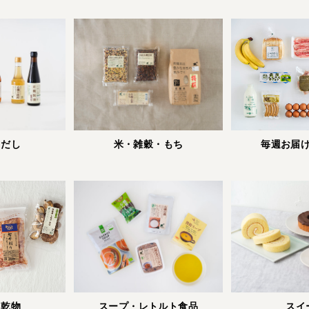
・だし
米・雑穀・もち
毎週お届
スープ・レトルト食品
スイ
、乾物