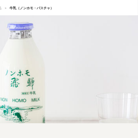
品
牛乳（ノンホモ・パスチャ）