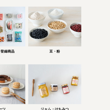
宅配サービス紹介
有機野菜の
入会申込
お試しセット
トップページ
ビオ・マルシェの想い
宅配サービスについて
読みもの・NEWS
ビオ・マルシェの商品
ご利用ガイド
け登録商品
豆・粉
よくある質問
オーガニックって何
お届け情報
生産者・製造者
取扱店
ビオママクラブ
お問い合わせ
放射性物質への対応
会社概要
採用情報
業務用卸
SDGsへの取り組み
ーツ
ジャム・はちみつ