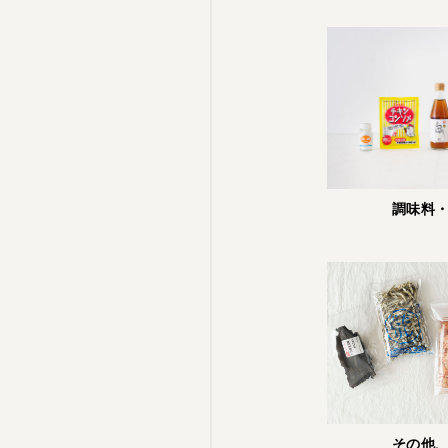
調味料
その他