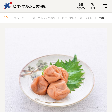
ビオ・マルシェ
宅配サービス紹介
有機野菜の
お試しセッ
入
トップページ
ビオ・マルシェの商品
ビオ・マルシェ オリジナル
白梅干
トップページ
ビオ・マルシェの想い
宅配サービスについて
読みもの・NEWS
ビオ・マルシェの商品
ご利用ガイド
よくある質問
オーガニックって何
お届け情報
生産者・製造者
取扱店
ビオママクラブ
お問い合わせ
放射性物質への対応
会社概要
採用情報