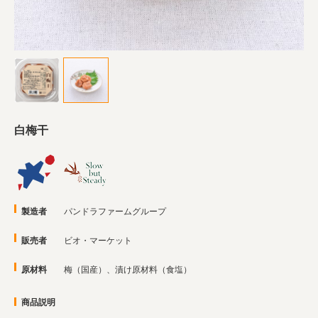
業務用卸
SDGsへの取り組み
白梅干
製造者
パンドラファームグループ
販売者
ビオ・マーケット
原材料
梅（国産）、漬け原材料（食塩）
商品説明