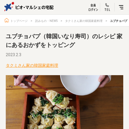
ビオ・マルシェ
宅配サービス紹介
有機野菜の
お試しセッ
入
トップページ
読みもの・NEWS
タクミさん家の韓国家庭料理
ユブチョバプ
ユブチョバプ（韓国いなり寿司）のレシピ 家
にあるおかずをトッピング
トップページ
ビオ・マルシェの想い
2023.2.3
宅配サービスについて
読みもの・NEWS
タクミさん家の韓国家庭料理
ビオ・マルシェの商品
ご利用ガイド
よくある質問
オーガニックって何
お届け情報
生産者・製造者
取扱店
ビオママクラブ
お問い合わせ
放射性物質への対応
会社概要
採用情報