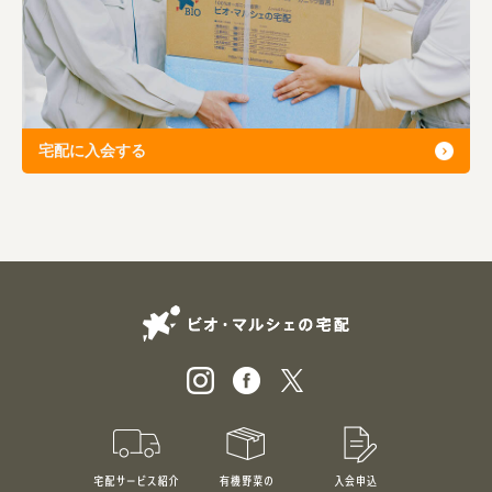
宅配に入会する
ビオ・マルシェの
宅配サービス紹介
有機野菜のお試しセット
入会申込
特別価格1,5