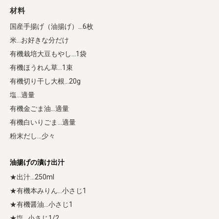
材料
国産手揚げ（油揚げ）…6枚
米…お好きな分だけ
有機栽培大豆もやし…1袋
有機ほうれん草…1束
有機切り干し大根…20g
塩…適量
有機金ごま油…適量
有機白いりごま…適量
粉末だし…少々
油揚げの漬け出汁
★出汁…250ml
★有機本みりん…小さじ1
★有機醤油…小さじ1
★塩…小さじ1/2