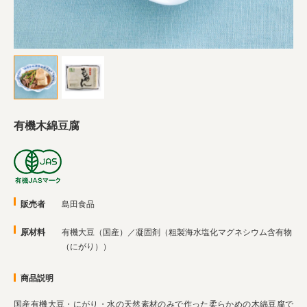
業務用卸
SDGsへの取り組み
有機木綿豆腐
販売者
島田食品
原材料
有機大豆（国産）／凝固剤（粗製海水塩化マグネシウム含有物
（にがり））
商品説明
国産有機大豆・にがり・水の天然素材のみで作った柔らかめの木綿豆腐で