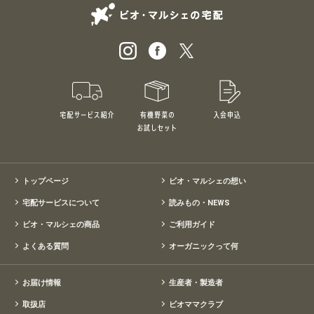
ビオ・マルシェの
宅配サービス紹介
有機野菜のお試しセット
入会申込
特別価格1,5
トップページ
ビオ・マルシェの想い
宅配サービスについて
読みもの・NEWS
ビオ・マルシェの商品
ご利用ガイド
よくある質問
オーガニックって何
お届け情報
生産者・製造者
取扱店
ビオママクラブ