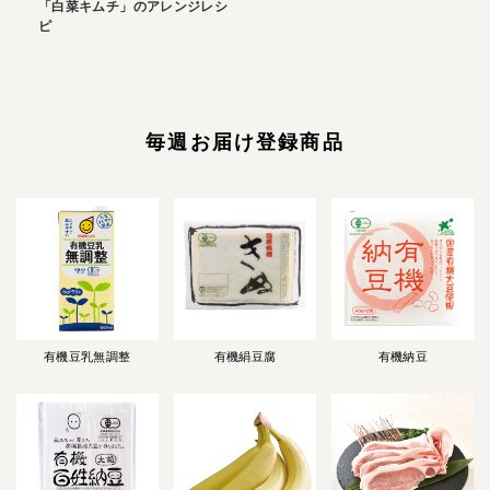
「白菜キムチ」のアレンジレシ
ピ
毎週お届け登録商品
有機豆乳無調整
有機絹豆腐
有機納豆