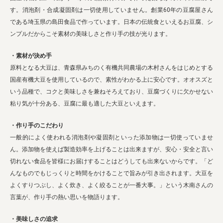
す。消泡剤・合成凝固剤は一切使用していません。創業60年の豆腐屋さん
である埼玉県の島田食品で作っています。日本の伝統食といえるお豆腐、シ
ンプルだからこそ素材の美味しさと作り手の技が光ります。
・素材が決め手
原料となる大豆は、青森県みちのく有機共同農場の木村さんをはじめとする
国産有機大豆を使用しているので、素性がわかる上に安心です。オオスズと
いう品種で、コクと美味しさを兼ねそろえており、豆腐づくりに欠かせない
粘り気が十分ある、豆腐に最も適した大豆といえます。
・作り手のこだわり
一般的によく使われる消泡剤や凝固剤といった添加物は一切使っていませ
ん。添加物を使えば製造効率を上げることは出来ますが、安心・安全と言い
切れない食品を皆様にお届けすることはどうしても出来ないからです。「ど
んなものでもじっくりと時間をかけることで旨みが引き出されます。大豆を
よくすりつぶし、よく炊き、よく絞ることが一番大事。」という木南さんの
言葉が、作り手の熱い思いを物語ります。
・美味しさの追求