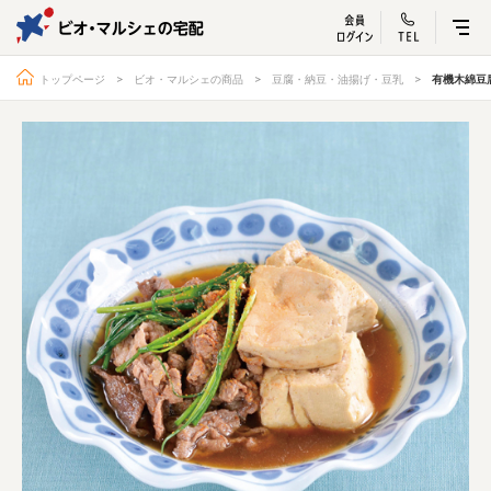
ビオ・マルシェ
宅配サービス紹介
有機野菜の
お試しセッ
入
トップページ
ビオ・マルシェの商品
豆腐・納豆・油揚げ・豆乳
有機木綿豆
トップページ
ビオ・マルシェの想い
宅配サービスについて
読みもの・NEWS
ビオ・マルシェの商品
ご利用ガイド
よくある質問
オーガニックって何
お届け情報
生産者・製造者
取扱店
ビオママクラブ
お問い合わせ
放射性物質への対応
会社概要
採用情報