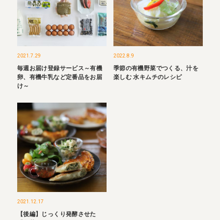
2021.7.29
2022.8.9
毎週お届け登録サービス～有機
季節の有機野菜でつくる、汁を
卵、有機牛乳など定番品をお届
楽しむ 水キムチのレシピ
け～
2021.12.17
【後編】じっくり発酵させた