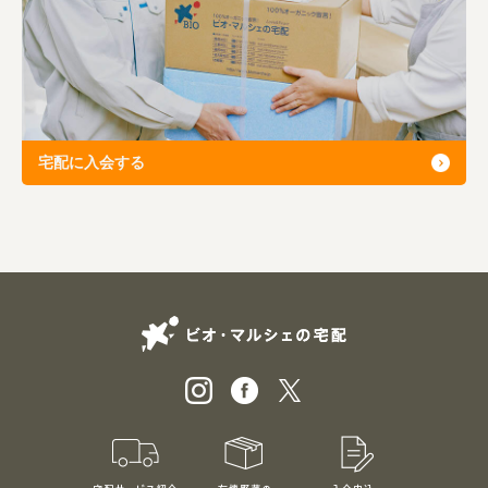
宅配に入会する
ビオ・マルシェの
宅配サービス紹介
有機野菜のお試しセット
入会申込
特別価格1,5