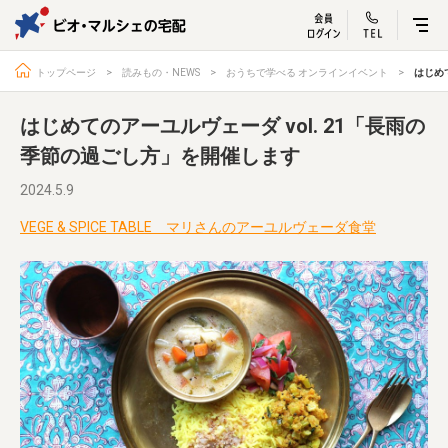
ビオ・マルシェ
宅配サービス紹介
有機野菜の
お試しセッ
入
トップページ
読みもの・NEWS
おうちで学べる オンラインイベント
はじめ
はじめてのアーユルヴェーダ vol. 21「長雨の
季節の過ごし方」を開催します
トップページ
ビオ・マルシェの想い
2024.5.9
宅配サービスについて
読みもの・NEWS
VEGE & SPICE TABLE マリさんのアーユルヴェーダ食堂
ビオ・マルシェの商品
ご利用ガイド
よくある質問
オーガニックって何
お届け情報
生産者・製造者
取扱店
ビオママクラブ
お問い合わせ
放射性物質への対応
会社概要
採用情報