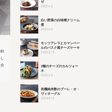
ゼ
2025.6.2
白い野菜の白味噌クリーム
煮
2025.6.2
モッツアレラとカマンベー
ルのバスク風チーズケーキ
の効
2025.5.19
まし
く合
2種のチーズのカルツォー
ネ
2025.5.2
有機純米酢のプーレ・オ・
ヴィネーグル
2024.8.12