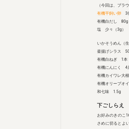
（今回は、ブラ
有機平飼い卵
3
有機白だし 80g
塩 少々（3g）
いかそうめん（生
釜揚げシラス 50
有機白ねぎ 1本
有機にんにく 4
有機カイワレ大根
有機オリーブオイ
和七味 1.5g
下ごしらえ
お好みのきのこ1
さめに切るとよ