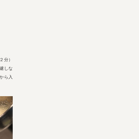
よくある質問
オーガニックって何
お届け情報
生産者・製造者
取扱店
ビオママクラブ
お問い合わせ
放射性物質への対応
会社概要
採用情報
約２分）
業務用卸
SDGsへの取り組み
濾しな
から入