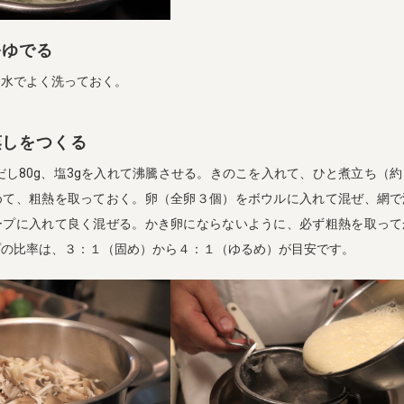
をゆでる
、水でよく洗っておく。
蒸しをつくる
白だし80g、塩3gを入れて沸騰させる。きのこを入れて、ひと煮立ち（
めて、粗熱を取っておく。卵（全卵３個）をボウルに入れて混ぜ、網で
ープに入れて良く混ぜる。かき卵にならないように、必ず粗熱を取って
プの比率は、３：１（固め）から４：１（ゆるめ）が目安です。