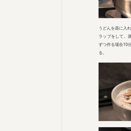
うどんを器に入
ラップをして、
ずつ作る場合10
る。