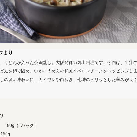
フより
、うどんが入った茶碗蒸し。大阪発祥の郷土料理です。今回は、出汁
どんを卵で固め、いかそうめんの和風ペペロンチーノをトッピングし
しの淡い味わいに、カイワレや白ねぎ、七味のピリッとした辛みが良
分）
ん
180g（1パック）
60g