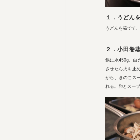
１．うどん
うどんを茹でて
２．小田巻
鍋に水450g、
させたら火を止
がら、きのこス
れる。卵とスー