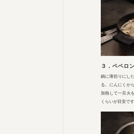
３．ペペロ
鍋に薄切りにした
る。にんにくか
加熱して一旦火
くらいが目安で