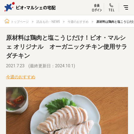
ビオ・マルシェ
宅配サービス紹介
有機野菜の
お試しセッ
入
トップページ
読みもの・NEWS
今週のおすすめ
原材料は鶏肉と塩こうじだ
原材料は鶏肉と塩こうじだけ！ビオ・マルシ
ェ オリジナル オーガニックチキン使用サラ
ダチキン
トップページ
ビオ・マルシェの想い
宅配サービスについて
読みもの・NEWS
2021.7.23
(最終更新日：2024.10.1)
ビオ・マルシェの商品
ご利用ガイド
今週のおすすめ
よくある質問
オーガニックって何
お届け情報
生産者・製造者
取扱店
ビオママクラブ
お問い合わせ
放射性物質への対応
会社概要
採用情報