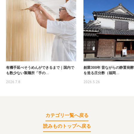
有機手延べそうめんができるまで｜国内で
創業300年 昔ながらの静置発
も数少ない製麺所「手の...
を造る庄分酢（福岡...
2026.7.8
2026.5.26
カテゴリ一覧へ戻る
読みものトップへ戻る