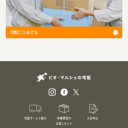
宅配に入会する
ビオ・マルシェの
宅配サービス紹介
有機野菜のお試しセット
入会申込
特別価格1,5