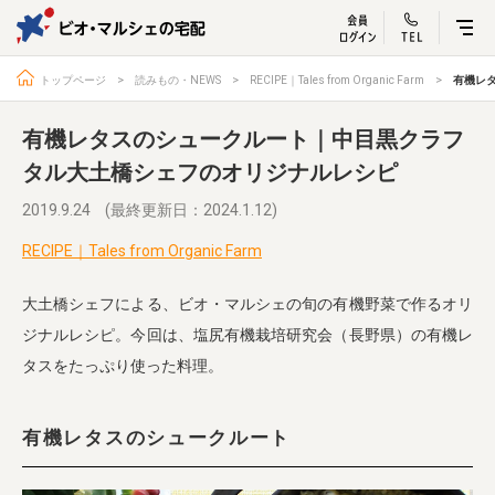
ビオ・マルシェ
宅配サービス紹介
有機野菜の
お試しセッ
入
トップページ
読みもの・NEWS
RECIPE｜Tales from Organic Farm
有機レ
有機レタスのシュークルート｜中目黒クラフ
タル大土橋シェフのオリジナルレシピ
トップページ
ビオ・マルシェの想い
2019.9.24
(最終更新日：2024.1.12)
宅配サービスについて
読みもの・NEWS
RECIPE｜Tales from Organic Farm
ビオ・マルシェの商品
ご利用ガイド
大土橋シェフによる、ビオ・マルシェの旬の有機野菜で作るオリ
よくある質問
オーガニックって何
ジナルレシピ。今回は、塩尻有機栽培研究会（長野県）の有機レ
タスをたっぷり使った料理。
お届け情報
生産者・製造者
取扱店
ビオママクラブ
有機レタスのシュークルート
お問い合わせ
放射性物質への対応
会社概要
採用情報