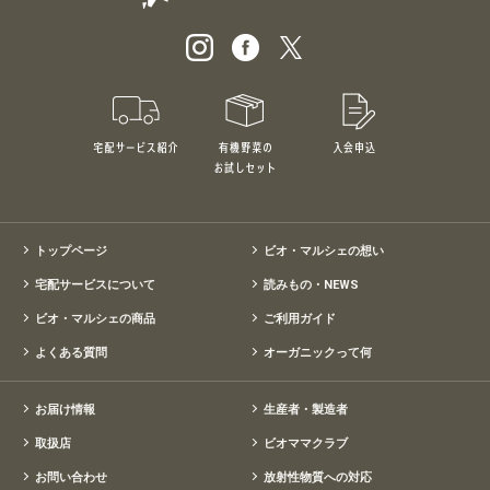
宅配サービス紹介
有機野菜のお試しセット
入会申込
特別価格1,5
トップページ
ビオ・マルシェの想い
宅配サービスについて
読みもの・NEWS
ビオ・マルシェの商品
ご利用ガイド
よくある質問
オーガニックって何
お届け情報
生産者・製造者
取扱店
ビオママクラブ
お問い合わせ
放射性物質への対応