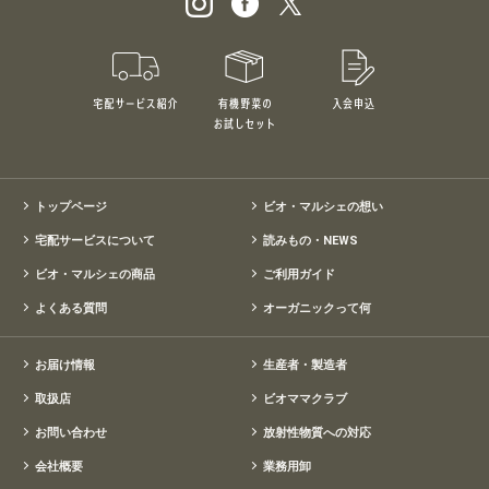
宅配サービス紹介
有機野菜のお試しセット
入会申込
特別価格1,5
トップページ
ビオ・マルシェの想い
宅配サービスについて
読みもの・NEWS
ビオ・マルシェの商品
ご利用ガイド
よくある質問
オーガニックって何
お届け情報
生産者・製造者
取扱店
ビオママクラブ
お問い合わせ
放射性物質への対応
会社概要
業務用卸