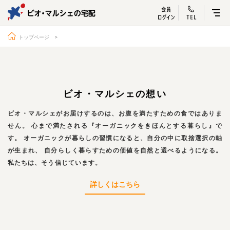
ビオ・マルシェ
宅配サービス紹介
有機野菜の
お試しセッ
入
トップページ
ビオ・マルシェの想い
トップページ
ビオ・マルシェの想い
宅配サービスについて
読みもの・NEWS
ビオ・マルシェがお届けするのは、お腹を満たすための食ではありま
せん。
心まで満たされる『オーガニックをきほんとする暮らし』で
ビオ・マルシェの商品
ご利用ガイド
す。
オーガニックが暮らしの習慣になると、自分の中に取捨選択の軸
よくある質問
オーガニックって何
が生まれ、
自分らしく暮らすための価値を自然と選べるようになる。
私たちは、そう信じています。
お届け情報
生産者・製造者
詳しくはこちら
取扱店
ビオママクラブ
お問い合わせ
放射性物質への対応
会社概要
採用情報