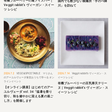
有機ブルーベリーの葛アイスバー｜
国内でも数少ない製麺所「手のべ陣
Veggit rabbit’s ヴィーガン・スイー
川」を訪ねて
ツ レシピ
2026.7.2
VEGE & SPICE TABLE マリさん
2026.7.14
Veggit rabbit’s ヴィーガン・ス
のアーユルヴェーダ食堂おうちで学べる オン
イーツ レシピ
ラインイベント
有機ブルーベリーの豆乳寒天テリー
【オンライン講座】はじめてのアー
ヌ｜Veggit rabbit’s ヴィーガン・ス
ユルヴェーダ vol. 34「猛暑を乗り
イーツ レシピ
切り、秋を健やかに迎える夏の過ご
し方」を開催します