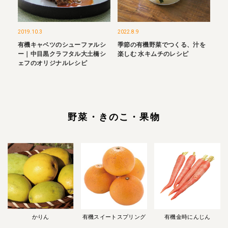
2019.10.3
2022.8.9
有機キャベツのシューファルシ
季節の有機野菜でつくる、汁を
ー｜中目黒クラフタル大土橋シ
楽しむ 水キムチのレシピ
ェフのオリジナルレシピ
野菜・きのこ・果物
かりん
有機スイートスプリング
有機金時にんじん