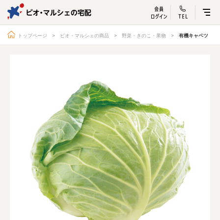
ビオ・マルシェ
宅配サービス紹介
有機野菜の
お試しセッ
入
トップページ
ビオ・マルシェの商品
野菜・きのこ・果物
有機キャベツ
トップページ
ビオ・マルシェの想い
宅配サービスについて
読みもの・NEWS
ビオ・マルシェの商品
ご利用ガイド
よくある質問
オーガニックって何
お届け情報
生産者・製造者
取扱店
ビオママクラブ
お問い合わせ
放射性物質への対応
会社概要
採用情報