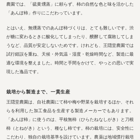
農園では、「硫黄燻蒸」に頼らず、柿の自然な色と味を活かした
「あんぽ柿」作りにこだわっています。
とはいえ、無燻蒸でのあんぽ柿づくりは、とても難しいです。渋
が糖に変わるときに酸化してしまったり、醗酵して腐敗してしま
うなど、品質が安定しないためです。けれども、王隠堂農園では
試行錯誤を重ね、天候・外気温・湿度・乾燥時間など、製造に最
適な環境を整えました。時間と手間をかけて、やっとの思いで実
現した逸品です。
栽培から製造まで、一貫生産
王隠堂農園は、自社農園にて柿や梅や野菜を栽培するほか、それ
らを利用した加工食品を生産する製造メーカーでもあります。
「あんぽ柿」に使うのは、平核無柿（ひらたねなしがき）と刀根
柿（とねがき）という、種なし柿です。柿の栽培には、安全性に
こだわり、独自の栽培基準を設けています。農薬は地域慣行栽培