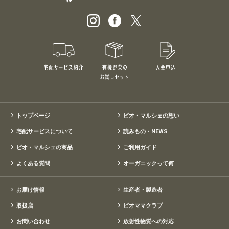
宅配サービス紹介
有機野菜のお試しセット
入会申込
特別価格1,5
トップページ
ビオ・マルシェの想い
宅配サービスについて
読みもの・NEWS
ビオ・マルシェの商品
ご利用ガイド
よくある質問
オーガニックって何
お届け情報
生産者・製造者
取扱店
ビオママクラブ
お問い合わせ
放射性物質への対応