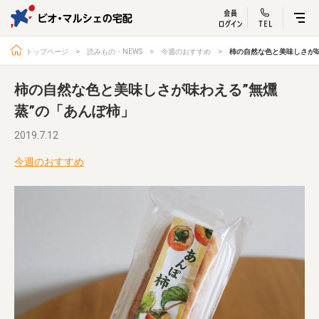
ビオ・マルシェ
宅配サービス紹介
有機野菜の
お試しセッ
入
トップページ
読みもの・NEWS
今週のおすすめ
柿の自然な色と美味しさが味
柿の自然な色と美味しさが味わえる”無燻
蒸”の「あんぽ柿」
トップページ
ビオ・マルシェの想い
2019.7.12
宅配サービスについて
読みもの・NEWS
今週のおすすめ
ビオ・マルシェの商品
ご利用ガイド
よくある質問
オーガニックって何
お届け情報
生産者・製造者
取扱店
ビオママクラブ
お問い合わせ
放射性物質への対応
会社概要
採用情報