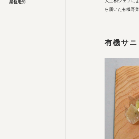
大土橋シェフに
業務用卸
ら届いた有機野
有機サニ