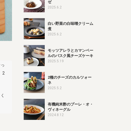
ゼ
2025.6.2
白い野菜の白味噌クリーム
煮
2025.6.2
モッツアレラとカマンベー
ルのバスク風チーズケーキ
2025.5.19
なっ
。2
2種のチーズのカルツォー
ネ
2025.5.2
よく
有機純米酢のプーレ・オ・
ヴィネーグル
2024.8.12