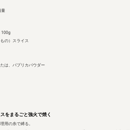
適量
100g
のもの）スライス
または、パプリカパウダー
タスをまるごと強火で焼く
調理用の糸で縛る。