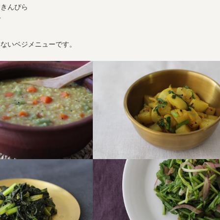
スきんぴら
ダ
いないベジメニューです。