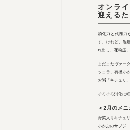
オンライ
迎えるた
消化力と代謝力
す。けれど、過
れ出し、花粉症
まだまだヴァー
ッコラ、有機小
お粥「キチュリ
そろそろ消化に
＜2月のメニ
野菜入りキチュ
小かぶのサブジ