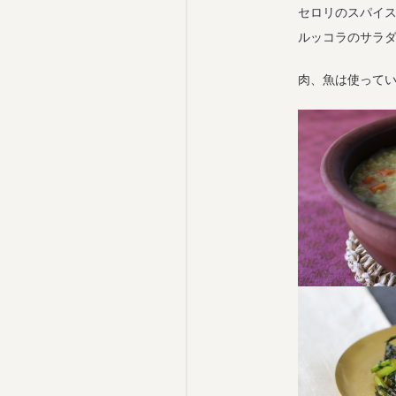
セロリのスパイ
ルッコラのサラ
肉、魚は使って