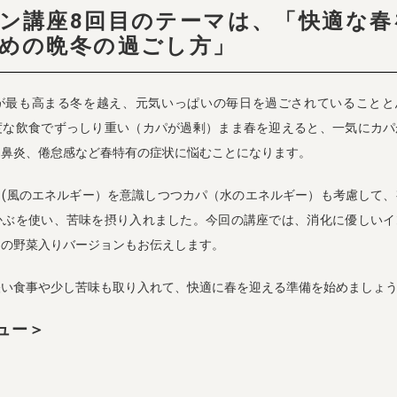
ン講座8回目のテーマは、「快適な春
めの晩冬の過ごし方」
が最も高まる冬を越え、元気いっぱいの毎日を過ごされていることと
度な飲食でずっしり重い（カパが過剰）まま春を迎えると、一気にカパ
、鼻炎、倦怠感など春特有の症状に悩むことになります。
タ(風のエネルギー）を意識しつつカパ（水のエネルギー）も考慮して、
かぶを使い、苦味を摂り入れました。今回の講座では、消化に優しいイ
」の野菜入りバージョンもお伝えします。
軽い食事や少し苦味も取り入れて、快適に春を迎える準備を始めましょ
ュー＞
リ