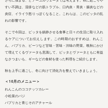
さらに強まる、とアーユルヴェーダでは考えます。秋に起こりや
すい不調は、湿疹などの肌トラブル、口内炎・胃炎・腸炎などの
炎症、イライラ怒りっぽくなること。これらは、このピッタの乱
れの影響です。
そこで今回は、ピッタを鎮静させる食事と日々の生活に取り入れ
るケアについてお伝えします。この時期のおすすめは、れんこ
ん、パプリカ、ビーツなど甘味・苦味・渋味の野菜。晩秋にかけ
て増えてくるヴァータも意識して、ピッタとヴァータともに有益
なさつまいも、ギーなどの食材を使った料理をご紹介します。
秋を上手に過ごし、冬に向けて消化力を整えていきましょう。
＜10月のメニュー＞
れんこんのココナッツカレー
小松菜のバジ
パプリカと青じそのアチャール