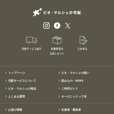
ビオ・マルシェの
宅配サービス紹介
有機野菜のお試しセット
入会申込
特別価格1,5
トップページ
ビオ・マルシェの想い
宅配サービスについて
読みもの・NEWS
ビオ・マルシェの商品
ご利用ガイド
よくある質問
オーガニックって何
お届け情報
生産者・製造者