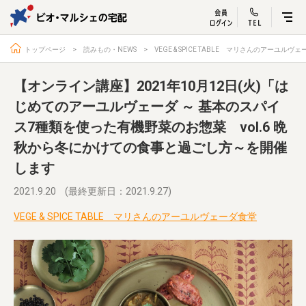
ビオ・マルシェ
宅配サービス紹介
有機野菜の
お試しセッ
入
トップページ
読みもの・NEWS
VEGE & SPICE TABLE マリさんのアーユルヴ
【オンライン講座】2021年10月12日(火)「は
じめてのアーユルヴェーダ ～ 基本のスパイ
ス7種類を使った有機野菜のお惣菜 vol.6 晩
トップページ
ビオ・マルシェの想い
秋から冬にかけての食事と過ごし方～を開催
宅配サービスについて
読みもの・NEWS
します
ビオ・マルシェの商品
ご利用ガイド
2021.9.20
(最終更新日：2021.9.27)
よくある質問
オーガニックって何
VEGE & SPICE TABLE マリさんのアーユルヴェーダ食堂
お届け情報
生産者・製造者
取扱店
ビオママクラブ
お問い合わせ
放射性物質への対応
会社概要
採用情報