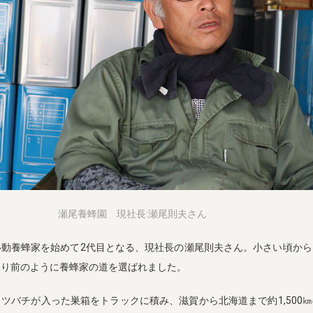
瀬尾養蜂園 現社長:瀬尾則夫さん
移動養蜂家を始めて2代目となる、現社長の瀬尾則夫さん。小さい頃から
たり前のように養蜂家の道を選ばれました。
ツバチが入った巣箱をトラックに積み、滋賀から北海道まで約1,500