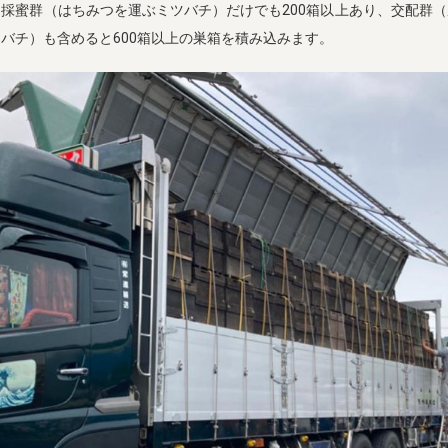
採蜜群（はちみつを運ぶミツバチ）だけでも200箱以上あり、交配群
バチ）も含めると600箱以上の巣箱を積み込みます。