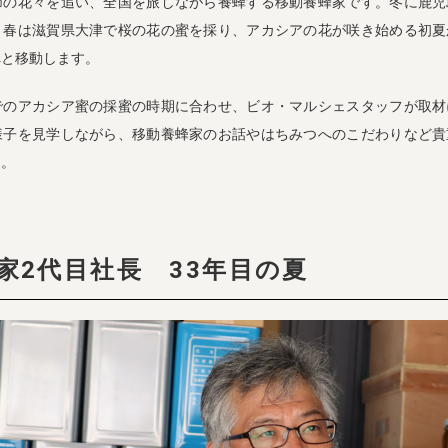
節の花々を追い、全国を旅しながら養蜂する移動養蜂家です。冬に鹿児
、春は滋賀県大津で桜の花の蜜を採り、アカシアの花が咲き始める初夏
へと移動します。
でのアカシア蜜の採蜜の時期に合わせ、ビオ・マルシェスタッフが取材
様子を見学しながら、移動養蜂家のお話やはちみつへのこだわりなど貴
た。
家2代目社長 33年目の夏