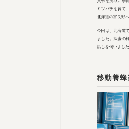
賀県を拠点に季
ミツバチを育て
北海道の富良野
今回は、北海道
ました。採蜜の
話しを伺いまし
移動養蜂