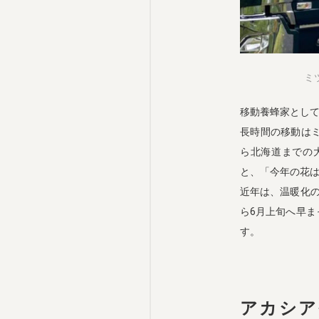
ミ
移動養蜂家とし
長時間の移動は
ら北海道までの
と、「今年の花
近年は、温暖化
ら6月上旬へ早
す。
アカシア