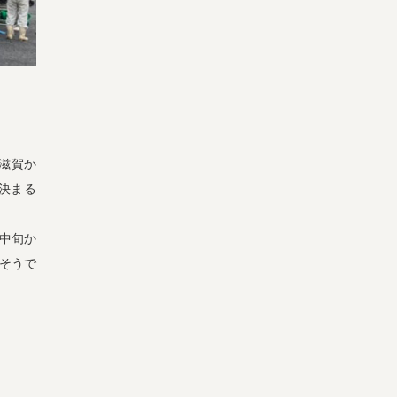
よくある質問
オーガニックって何
お届け情報
生産者・製造者
取扱店
ビオママクラブ
お問い合わせ
放射性物質への対応
滋賀か
会社概要
採用情報
決まる
業務用卸
SDGsへの取り組み
中旬か
そうで