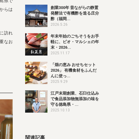
島県で
創業300年 昔ながらの静置
からは
発酵法で有機酢を造る庄分
酢（福岡...
2026.5.26
に訪れ
年末年始のごちそうをお手
重なお
軽に、ビオ・マルシェの年
末・2026...
2025.11.17
「畑の恵み おせちセット
2026」 有機食材をふんだ
んに使っ...
2025.9.29
江戸末期創業、石臼仕込み
で食品添加物無添加の味を
守る徳島県・...
2025.10.13
関連記事