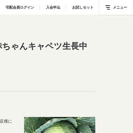
宅配会員ログイン
宅配会員ログイン
入会申込
入会申込
お試しセット
お試しセット
メニュー
メニュー
ャベツ生長中
赤ちゃんキャベツ生長中
収穫に