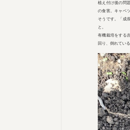
植え付け後の問
の食害。キャベ
そうです。「成
と。
有機栽培をする
回り、倒れてい