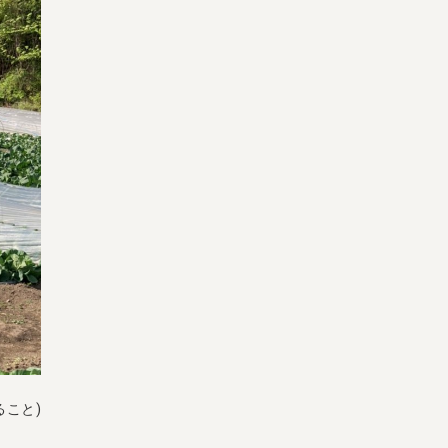
よくある質問
オーガニックって何
お届け情報
生産者・製造者
取扱店
ビオママクラブ
お問い合わせ
放射性物質への対応
会社概要
採用情報
業務用卸
SDGsへの取り組み
こと)