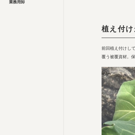
業務用卸
植え付け
前回植え付けし
覆う被覆資材。