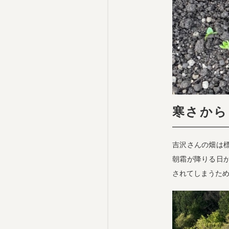
寒さから
吉沢さんの畑は標
朝霜が降りる日
されてしまうた