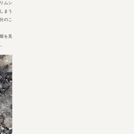
リムシ
しまう
分のこ
畑を見
す。