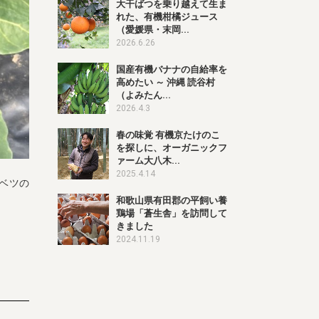
大干ばつを乗り越えて生ま
れた、有機柑橘ジュース
（愛媛県・末岡...
2026.6.26
国産有機バナナの自給率を
高めたい ～ 沖縄 読谷村
（よみたん...
2026.4.3
春の味覚 有機京たけのこ
を探しに、オーガニックフ
ァーム大八木...
2025.4.14
ベツの
和歌山県有田郡の平飼い養
鶏場「蒼生舎」を訪問して
きました
2024.11.19