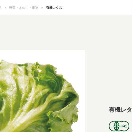
品
野菜・きのこ・果物
有機レタス
有機レ