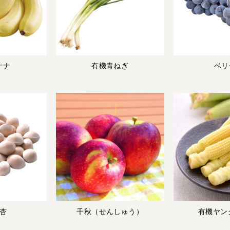
ナナ
有機青ねぎ
ベリ
杏
千秋（せんしゅう）
有機ヤン