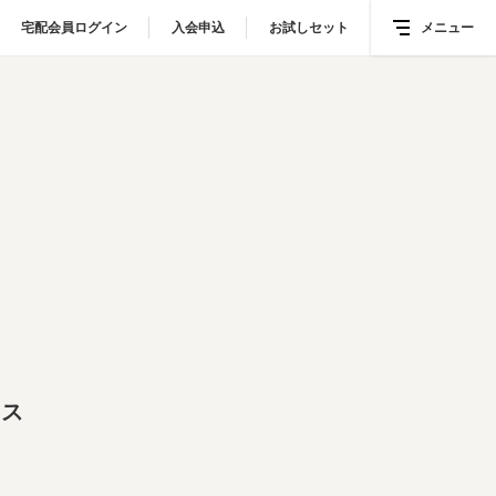
宅配会員ログイン
宅配会員ログイン
入会申込
入会申込
お試しセット
お試しセット
メニュー
メニュー
タス