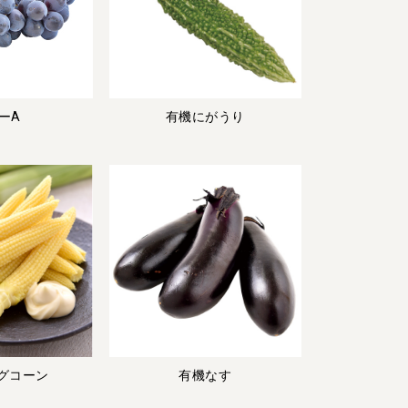
トップページ
ビオ・マルシェの想い
宅配サービスについて
読みもの・NEWS
ビオ・マルシェの商品
ご利用ガイド
よくある質問
オーガニックって何
ーA
有機にがうり
お届け情報
生産者・製造者
取扱店
ビオママクラブ
お問い合わせ
放射性物質への対応
会社概要
採用情報
業務用卸
SDGsへの取り組み
グコーン
有機なす