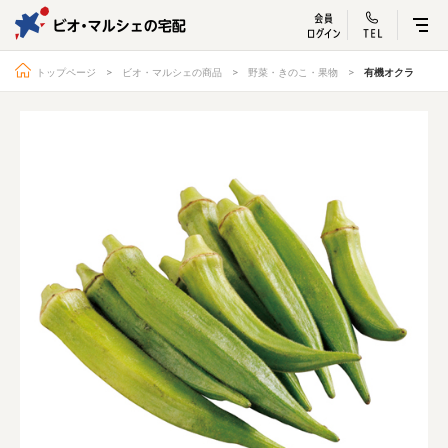
ビオ・マルシェ
宅配サービス紹介
有機野菜の
お試しセッ
入
トップページ
ビオ・マルシェの商品
野菜・きのこ・果物
有機オクラ
トップページ
ビオ・マルシェの想い
宅配サービスについて
読みもの・NEWS
ビオ・マルシェの商品
ご利用ガイド
よくある質問
オーガニックって何
お届け情報
生産者・製造者
取扱店
ビオママクラブ
お問い合わせ
放射性物質への対応
会社概要
採用情報