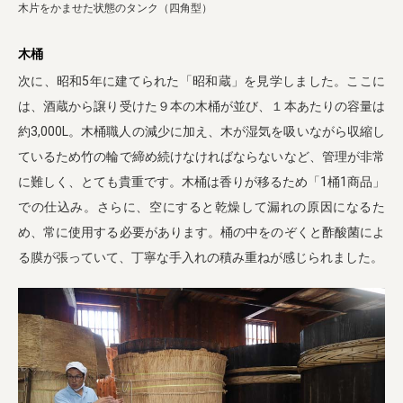
木片をかませた状態のタンク（四角型）
木桶
次に、昭和5年に建てられた「昭和蔵」を見学しました。ここに
は、酒蔵から譲り受けた９本の木桶が並び、１本あたりの容量は
約3,000L。木桶職人の減少に加え、木が湿気を吸いながら収縮し
ているため竹の輪で締め続けなければならないなど、管理が非常
に難しく、とても貴重です。木桶は香りが移るため「1桶1商品」
での仕込み。さらに、空にすると乾燥して漏れの原因になるた
め、常に使用する必要があります。桶の中をのぞくと酢酸菌によ
る膜が張っていて、丁寧な手入れの積み重ねが感じられました。