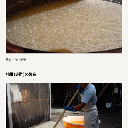
甕の中の様子
粕酢(赤酢)の製造