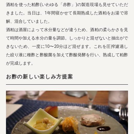
酒粕を使った粕酢(いわゆる「赤酢」)の製造現場も見せていただ
きました。当日は、1年間寝かせて長期熟成した酒粕をお湯で溶
解、混合していました。
酒粕は酒屋によって水分量などが違うため、酒粕の柔らかさを見
て時間や加える水分の量を調節。しっかりと混ぜないと抽出がで
きないため、一度に10〜20分ほど混ぜます。これを圧搾濾過し
た絞り液に種酢と酢酸菌を加えて酢酸発酵を行い、熟成して粕酢
が完成します。
お酢の新しい楽しみ方提案