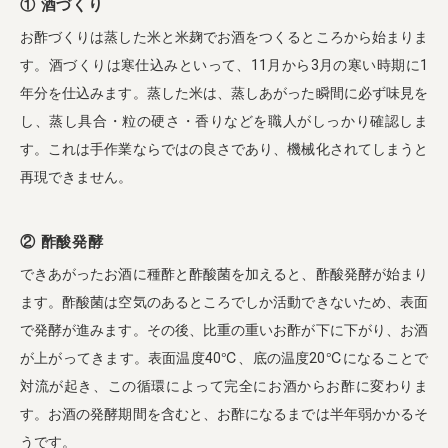
① 酒づくり
お酢づくりは蒸した米と米麹でお酒をつくるところから始まりま
す。酒づくりは寒仕込みといって、11月から3月の寒い時期に1
年分を仕込みます。蒸した米は、蒸しあがった瞬間に必ず味見を
し、蒸し具合・粒の硬さ・香りなどを職人がしっかり確認しま
す。これは手作業ならではの良さであり、機械化されてしまうと
再現できません。
② 酢酸発酵
できあがったお酒に種酢と酢酸菌を加えると、酢酸発酵が始まり
ます。酢酸菌は空気のあるところでしか活動できないため、表面
で発酵が進みます。その後、比重の重いお酢が下に下がり、お酒
が上がってきます。表面温度40℃、底の温度20℃になることで
対流が起き、この循環によって完全にお酒からお酢に変わりま
す。お酒の発酵期間を含むと、お酢になるまでは半年弱かかるそ
うです。