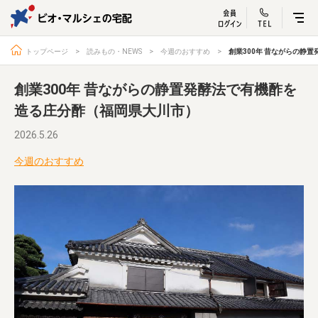
ビオ・マルシェ
宅配サービス紹介
有機野菜の
お試しセッ
入
トップページ
読みもの・NEWS
今週のおすすめ
創業300年 昔ながらの静
創業300年 昔ながらの静置発酵法で有機酢を
造る庄分酢（福岡県大川市）
トップページ
ビオ・マルシェの想い
2026.5.26
宅配サービスについて
読みもの・NEWS
今週のおすすめ
ビオ・マルシェの商品
ご利用ガイド
よくある質問
オーガニックって何
お届け情報
生産者・製造者
取扱店
ビオママクラブ
お問い合わせ
放射性物質への対応
会社概要
採用情報