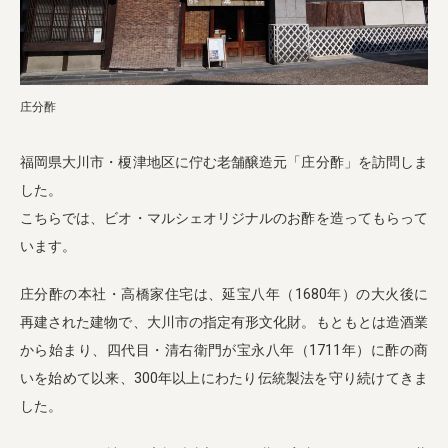
業務用卸
SDGsへの取り組み
庄分酢
福岡県大川市・榎津地区に佇む老舗醸造元「庄分酢」を訪問しま
した。
こちらでは、ビオ・マルシェオリジナルのお酢を造ってもらって
います。
庄分酢の本社・高橋家住宅は、延宝八年（1680年）の大火後に
再建された建物で、大川市の指定有形文化財。もともとは造酒業
から始まり、四代目・清右衛門が宝永八年（1711年）に酢の商
いを始めて以来、300年以上にわたり伝統製法を守り続けてきま
した。