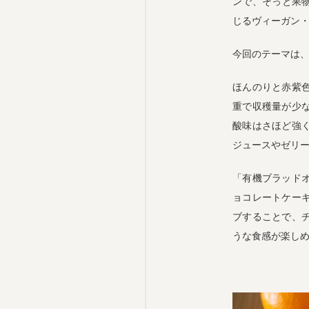
ンで、そっと果物
じるヴィーガン
今回のテーマは
ほんのりと赤紫
重で収穫量が少
酸味はさほど強
ジュースやゼリ
「有機ブラッド
ョコレートケー
ブすることで、
うな食感が楽し