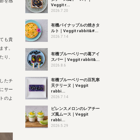
季節を感
Veggit r...
2026.7.20
有機パイナップルの焼きタ
ルト｜Veggit rabbit&#...
2026.7.14
ても貴
ます。
有機ブルーベリーの葛アイ
たり、
スバー｜Veggit rabbit&...
2026.8.6
有機ブルーベリーの豆乳寒
したチ
天テリーヌ｜Veggit
にサー
rabbi...
2026.7.14
トのよ
ビレンスメロンのレアチー
ズ風ムース｜Veggit
rabbi...
2026.5.29