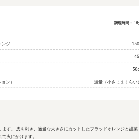
調理時間： 15
レンジ
15
4
50
ション）
適量（小さじ１くらい
します。 皮を剥き、適当な大きさにカットしたブラッドオレンジと甜菜
れて火にかけます。