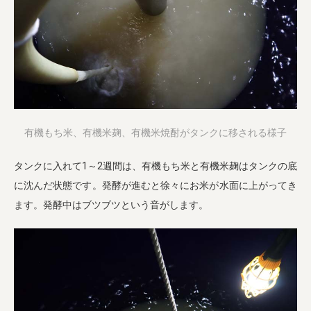
有機もち米、有機米麹、有機米焼酎がタンクに移される様子
タンクに入れて1～2週間は、有機もち米と有機米麹はタンクの底
に沈んだ状態です。発酵が進むと徐々にお米が水面に上がってき
ます。発酵中はブツブツという音がします。