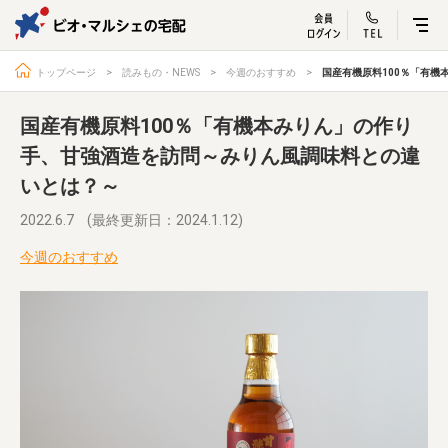
ビオ・マルシェ
宅配サービス紹介
有機野菜の
お試しセッ
入
トップページ
読みもの・NEWS
今週のおすすめ
国産有機原料100％「有
国産有機原料100％「有機本みりん」の作り
手、甘強酒造を訪問～みりん風調味料との違
いとは？～
トップページ
ビオ・マルシェの想い
宅配サービスについて
読みもの・NEWS
2022.6.7
(最終更新日：2024.1.12)
ビオ・マルシェの商品
ご利用ガイド
今週のおすすめ
よくある質問
オーガニックって何
お届け情報
生産者・製造者
取扱店
ビオママクラブ
お問い合わせ
放射性物質への対応
会社概要
採用情報