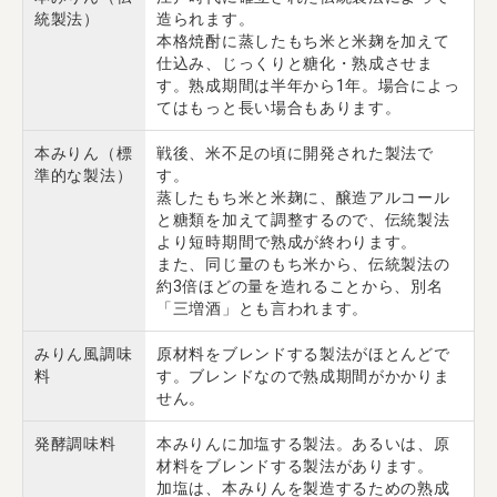
統製法）
造られます。
本格焼酎に蒸したもち米と米麹を加えて
仕込み、じっくりと糖化・熟成させま
す。熟成期間は半年から1年。場合によっ
てはもっと長い場合もあります。
本みりん（標
戦後、米不足の頃に開発された製法で
準的な製法）
す。
蒸したもち米と米麹に、醸造アルコール
と糖類を加えて調整するので、伝統製法
より短時期間で熟成が終わります。
また、同じ量のもち米から、伝統製法の
約3倍ほどの量を造れることから、別名
「三増酒」とも言われます。
みりん風調味
原材料をブレンドする製法がほとんどで
料
す。ブレンドなので熟成期間がかかりま
せん。
発酵調味料
本みりんに加塩する製法。あるいは、原
材料をブレンドする製法があります。
加塩は、本みりんを製造するための熟成