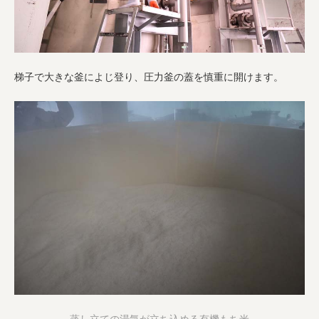
梯子で大きな釜によじ登り、圧力釜の蓋を慎重に開けます。