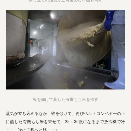
蒸し立ての湯気が立ち込める有機もち米
釜を傾けて蒸した有機もち米を移す
蒸気が立ち込めるなか、釜を傾けて、再びベルトコンベヤーの上
に蒸した有機もち米を乗せて、25～30度になるまで放冷機で冷
まし、次の工程へと移します。