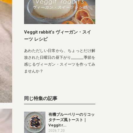
Veggit rabbit’s ヴィーガン・スイ
ーツ レシピ
あわただしい日常から、ちょっとだけ解
放された日曜日の昼下がり_______季節を
感じるヴィーガン・スイーツを作ってみ
ませんか？
同じ特集の記事
有機ブルーベリーのリコッ
タチーズ風トースト｜
Veggit r...
2026.7.20