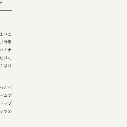
レ
始まりま
い時期
パイナ
たりな
く取り
ったパ
ームブ
トップ
ッツの