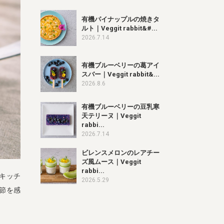
有機パイナップルの焼きタ
ルト｜Veggit rabbit&#...
2026.7.14
有機ブルーベリーの葛アイ
スバー｜Veggit rabbit&...
2026.8.6
有機ブルーベリーの豆乳寒
天テリーヌ｜Veggit
rabbi...
2026.7.14
ビレンスメロンのレアチー
ズ風ムース｜Veggit
rabbi...
キッチ
2026.5.29
季節を感