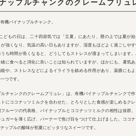
ナップルチャンクのクレームブリュ
、有機パイナップルチャンク。
日のこどもの日は、二十四節気では「立夏」にあたり、暦の上では夏が
しが強くなり、気温の高い日もありますが、湿度もほどよく過ごしやす
おうち時間が長くなると、どうしてもストレスが溜まってしまいます。
一緒に食べると消化に良いことは知られていますが、ほかにも、暑気あ
効能や、ストレスなどによるイライラを鎮める作用があり、薬膳にもよ
の一つです。
プルチャンクのクレームブリュレ」は、有機パイナップルチャンクで作
ストにココナッツミルクを合わせた、とろりとした食感が楽しめるクレ
国フルーツの代表格、パイナップルとココナッツミルクの相性は抜群。
シュガーを薄く広げ、バーナーで焦げ目をつけて仕上げました。ココナ
イナップルの酸味が初夏にピッタリなスイーツです。