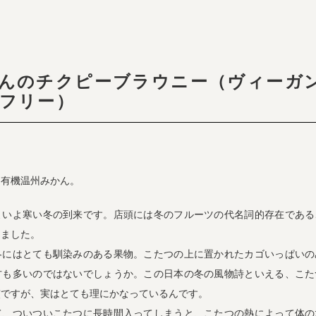
んのチクピーブラウニー（ヴィーガ
フリー）
、有機温州みかん。
よいよ寒い冬の到来です。店頭には冬のフルーツの代名詞的存在である
めました。
冬にはとても馴染みのある果物。こたつの上に置かれたカゴいっぱいの
方も多いのではないでしょうか。この日本の冬の風物詩といえる、こた
慣ですが、実はとても理にかなっているんです。
て、ついついこたつに長時間入ってしまうと、こたつの熱によって体の