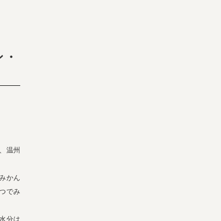
ン・
、温州
みかん
つでみ
水分は