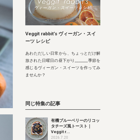
Veggit rabbit’s ヴィーガン・スイ
ーツ レシピ
あわただしい日常から、ちょっとだけ解
放された日曜日の昼下がり_______季節を
感じるヴィーガン・スイーツを作ってみ
ませんか？
同じ特集の記事
有機ブルーベリーのリコッ
タチーズ風トースト｜
Veggit r...
2026.7.20