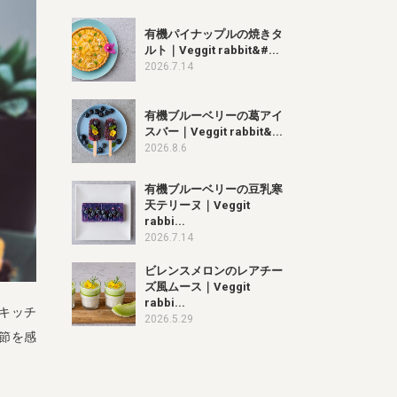
有機パイナップルの焼きタ
ルト｜Veggit rabbit&#...
2026.7.14
有機ブルーベリーの葛アイ
スバー｜Veggit rabbit&...
2026.8.6
有機ブルーベリーの豆乳寒
天テリーヌ｜Veggit
rabbi...
2026.7.14
ビレンスメロンのレアチー
ズ風ムース｜Veggit
rabbi...
キッチ
2026.5.29
季節を感