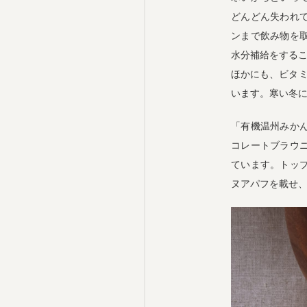
どんどん失われ
ンまで飲み物を
水分補給をする
ほかにも、ビタ
います。寒い冬
「有機温州みか
コレートブラウ
ています。トッ
ヌアパフを載せ