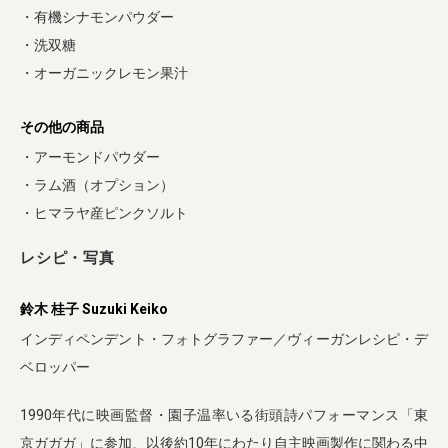
・有機シナモンパウダー
・洗双糖
・オーガニックレモン果汁
その他の商品
・アーモンドパウダー
・ラム酒（オプション）
・ヒマラヤ産ピンクソルト
レシピ・写真
鈴木 桂子 Suzuki Keiko
インディペンデント・フォトグラファー／ヴィーガンレシピ・デ
ベロッパー
1990年代に映画監督・園子温率いる街頭詩パフォーマンス「東
京ガガガ」に参加、以後約10年にわたり自主映画製作に関わる中