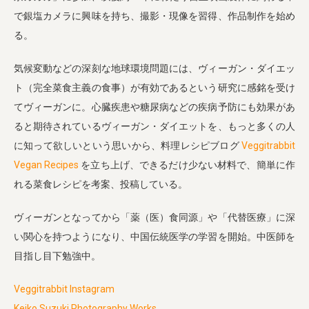
で銀塩カメラに興味を持ち、撮影・現像を習得、作品制作を始め
る。
気候変動などの深刻な地球環境問題には、ヴィーガン・ダイエッ
ト（完全菜食主義の食事）が有効であるという研究に感銘を受け
てヴィーガンに。心臓疾患や糖尿病などの疾病予防にも効果があ
ると期待されているヴィーガン・ダイエットを、もっと多くの人
に知って欲しいという思いから、料理レシピブログ
Veggitrabbit
Vegan Recipes
を立ち上げ、できるだけ少ない材料で、簡単に作
れる菜食レシピを考案、投稿している。
ヴィーガンとなってから「薬（医）食同源」や「代替医療」に深
い関心を持つようになり、中国伝統医学の学習を開始。中医師を
目指し目下勉強中。
Veggitrabbit
Instagram
Keiko Suzuki Photography Works