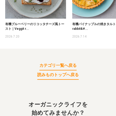
有機ブルーベリーのリコッタチーズ風トー
有機パイナップルの焼きタルト｜V
スト｜Veggit r...
rabbit&#...
2026.7.20
2026.7.14
カテゴリ一覧へ戻る
読みものトップへ戻る
オーガニックライフを
始めてみませんか？