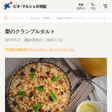
ビオ・マルシェ
宅配サービス紹介
有機野菜の
お試しセッ
入
トップページ
読みもの・NEWS
Veggit rabbit’s ヴィーガン・スイーツ レシピ
梨のクランブルタルト
2019.9.27
(最終更新日：2024.1.15)
トップページ
ビオ・マルシェの想い
Veggit rabbit’s ヴィーガン・スイーツ レシピ
宅配サービスについて
読みもの・NEWS
ビオ・マルシェの商品
ご利用ガイド
よくある質問
オーガニックって何
お届け情報
生産者・製造者
取扱店
ビオママクラブ
お問い合わせ
放射性物質への対応
会社概要
採用情報