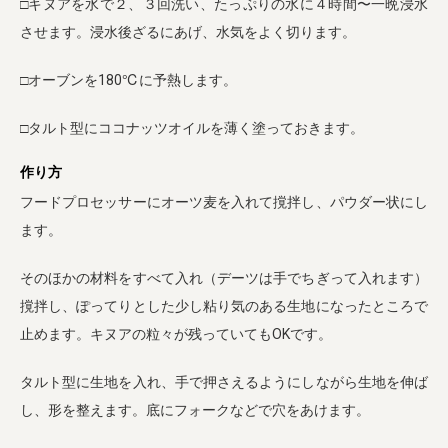
□キヌアを水で２、３回洗い、たっぷりの水に４時間〜一晩浸水
させます。浸水後ざるにあげ、水気をよく切ります。
□オーブンを180℃に予熱します。
□タルト型にココナッツオイルを薄く塗っておきます。
作り方
フードプロセッサーにオーツ麦を入れて撹拌し、パウダー状にし
ます。
そのほかの材料をすべて入れ（デーツは手でちぎって入れます）
撹拌し、ぽってりとした少し粘り気のある生地になったところで
止めます。キヌアの粒々が残っていてもOKです。
タルト型に生地を入れ、手で押さえるようにしながら生地を伸ば
し、形を整えます。底にフォークなどで穴をあけます。