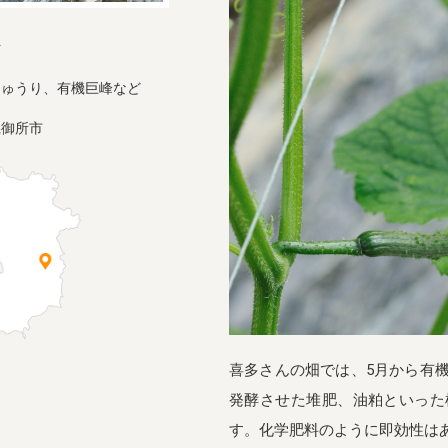
ん
きゅうり、有機巨峰など
県御所市
喜多さんの畑では、5月から有
発酵させた堆肥、油粕といった
す。化学肥料のように即効性は