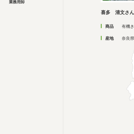
業務用卸
喜多 清文さ
商品
有機
産地
奈良