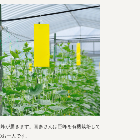
宅配サービス紹介
有機野菜の
入会申込
お試しセット
トップページ
ビオ・マルシェの想い
巨峰が届きます。喜多さんは巨峰を有機栽培して
宅配サービスについて
読みもの・NEWS
のお一人です。
ビオ・マルシェの商品
ご利用ガイド