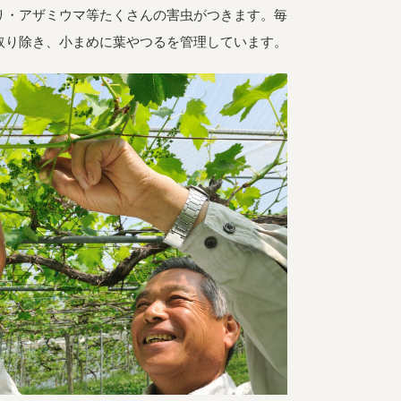
リ・アザミウマ等たくさんの害虫がつきます。毎
よくある質問
オーガニックって何
取り除き、小まめに葉やつるを管理しています。
お届け情報
生産者・製造者
取扱店
ビオママクラブ
お問い合わせ
放射性物質への対応
会社概要
採用情報
業務用卸
SDGsへの取り組み