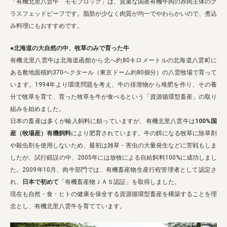
「有機北里八雲牛 モモブロック」は、貴重な国産有機牛肉の赤肉主体のグ
ラスフェッドビーフです。脂肪が少なく肉質が均一でやわらかいので、煮込
み料理にもおすすめです。
●北海道の大自然の中、牧草のみで育った牛
有機北里八雲牛は北海道函館から北へ約80キロメートルの北海道八雲町に
ある敷地面積約370ヘクタール（東京ドーム約80個分）の八雲牧場で育って
います。1994年より環境問題を考え、牛の排泄物から堆肥を作り、その養
分で牧草を育て、育った牧草を牛が食べるという「資源循環型畜産」の取り
組みを始めました。
日本の畜産は多くが輸入飼料に頼っていますが、有機北里八雲牛は
100%国
産（牧場産）有機飼料
により肥育されています。牛の餌になる牧草に除草剤
や殺虫剤を使用しないため、最初は雑草・害虫の大量発生などに苦戦もしま
したが、試行錯誤の中、2005年には放牧による自給飼料100%に成功しまし
た。2009年10月、肉牛部門では、有機畜産物生産行程管理者として認定さ
れ、
日本で初めて
「有機畜産物ＪＡＳ認証」を取得しました。
現在も自然・食・ヒトの健康を保全する資源循環型畜産を構築することを理
念とし、有機北里八雲牛を育てています。