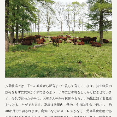
八雲牧場では、子牛の繁殖から肥育まで一貫して育てています。抗生物質の
投与をせずに病気が予防できるよう、子牛には母乳をしっかり飲ませていま
す。母乳で育った子牛は、お母さん牛から抗体をもらい、病気に対する免疫
をつけることができます。夏場は牧場内で放牧、冬場は牛舎で過ごし、約
30か月で出荷されます。密飼いなどのストレスがなく、元来草食動物であ