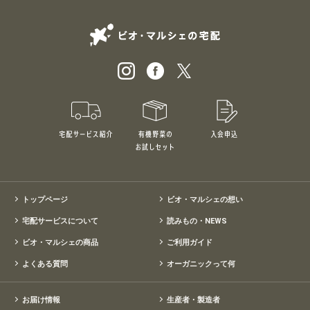
ビオ・マルシェの
宅配サービス紹介
有機野菜のお試しセット
入会申込
特別価格1,5
トップページ
ビオ・マルシェの想い
宅配サービスについて
読みもの・NEWS
ビオ・マルシェの商品
ご利用ガイド
よくある質問
オーガニックって何
お届け情報
生産者・製造者