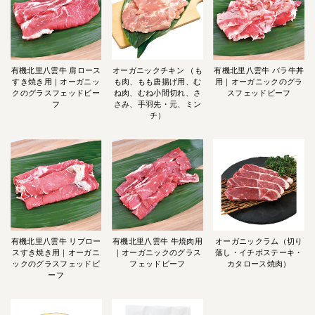
有機北里八雲牛 肩ロース
オーガニックチキン （も
有機北里八雲牛 バラ牛丼
すき焼き用｜オーガニッ
も肉、もも唐揚げ用、む
用｜オーガニックのグラ
クのグラスフェッドビー
ね肉、むね小間切れ、さ
スフェッドビーフ
フ
さみ、手羽先・元、ミン
チ）
有機北里八雲牛 リブロー
有機北里八雲牛 牛焼肉用
オーガニックラム（切り
スすき焼き用｜オーガニ
｜オーガニックのグラス
落し・イチボステーキ・
ックのグラスフェッドビ
フェッドビーフ
カタロース焼肉）
ーフ