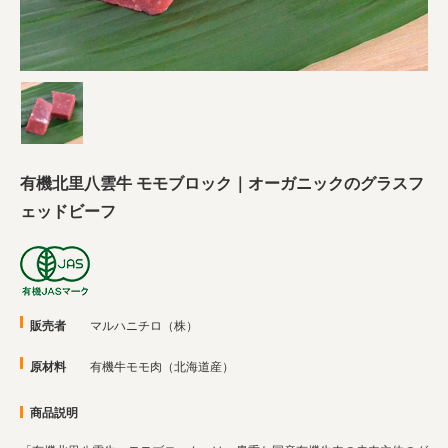
業務用卸
SDGsへの取り組み
有機北里八雲牛 モモブロック｜オーガニックのグラスフ
ェッドビーフ
販売者
マルハニチロ（株）
原材料
有機牛モモ肉（北海道産）
商品説明