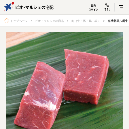
ビオ・マルシェ
宅配サービス紹介
有機野菜の
お試しセッ
入
トップページ
ビオ・マルシェの商品
肉（牛・豚・鶏・羊）
有機北里八雲牛
トップページ
ビオ・マルシェの想い
宅配サービスについて
読みもの・NEWS
ビオ・マルシェの商品
ご利用ガイド
よくある質問
オーガニックって何
お届け情報
生産者・製造者
取扱店
ビオママクラブ
お問い合わせ
放射性物質への対応
会社概要
採用情報