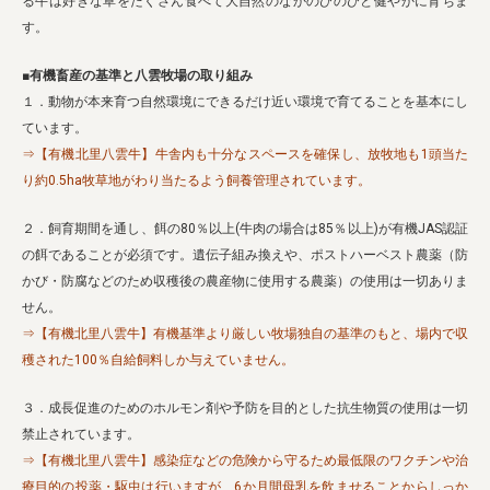
る牛は好きな草をたくさん食べて大自然のなかのびのびと健やかに育ちま
す。
■有機畜産の基準と八雲牧場の取り組み
１．動物が本来育つ自然環境にできるだけ近い環境で育てることを基本にし
ています。
⇒【有機北里八雲牛】牛舎内も十分なスペースを確保し、放牧地も1頭当た
り約0.5ha牧草地がわり当たるよう飼養管理されています。
２．飼育期間を通し、餌の80％以上(牛肉の場合は85％以上)が有機JAS認証
の餌であることが必須です。遺伝子組み換えや、ポストハーベスト農薬（防
かび・防腐などのため収穫後の農産物に使用する農薬）の使用は一切ありま
せん。
⇒【有機北里八雲牛】有機基準より厳しい牧場独自の基準のもと、場内で収
穫された100％自給飼料しか与えていません。
３．成長促進のためのホルモン剤や予防を目的とした抗生物質の使用は一切
禁止されています。
⇒【有機北里八雲牛】感染症などの危険から守るため最低限のワクチンや治
療目的の投薬・駆虫は行いますが、6か月間母乳を飲ませることからしっか