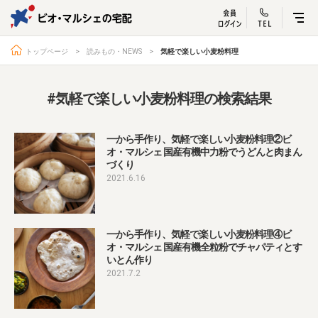
ビオ・マルシェ
宅配サービス紹介
有機野菜の
お試しセッ
入
トップページ
読みもの・NEWS
気軽で楽しい小麦粉料理
#気軽で楽しい小麦粉料理の検索結果
トップページ
ビオ・マルシェの想い
一から手作り、気軽で楽しい小麦粉料理②ビ
オ・マルシェ 国産有機中力粉でうどんと肉まん
宅配サービスについて
読みもの・NEWS
づくり
ビオ・マルシェの商品
ご利用ガイド
2021.6.16
よくある質問
オーガニックって何
一から手作り、気軽で楽しい小麦粉料理④ビ
お届け情報
生産者・製造者
オ・マルシェ 国産有機全粒粉でチャパティとす
取扱店
ビオママクラブ
いとん作り
2021.7.2
お問い合わせ
放射性物質への対応
会社概要
採用情報