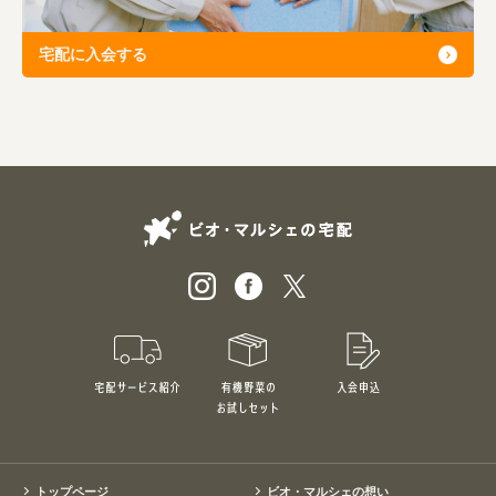
宅配に入会する
ビオ・マルシェの
宅配サービス紹介
有機野菜のお試しセット
入会申込
特別価格1,5
トップページ
ビオ・マルシェの想い