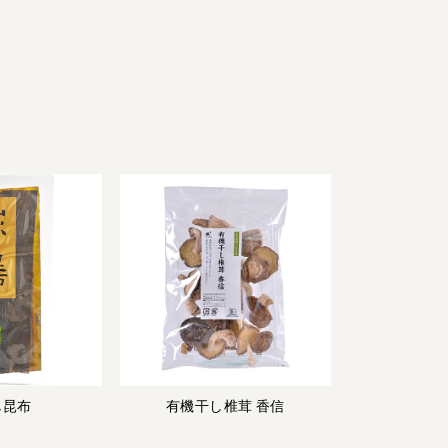
宅配サービス紹介
有機野菜の
入会申込
お試しセット
トップページ
ビオ・マルシェの想い
宅配サービスについて
読みもの・NEWS
ビオ・マルシェの商品
ご利用ガイド
よくある質問
オーガニックって何
し昆布
有機干し椎茸 香信
お届け情報
生産者・製造者