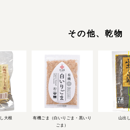
その他、乾物
し大根
有機ごま（白いりごま・黒いり
山出
ごま）