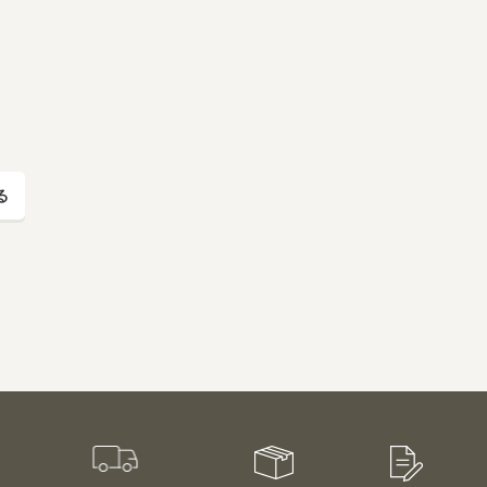
取扱店
ビオママクラブ
お問い合わせ
放射性物質への対応
会社概要
採用情報
業務用卸
SDGsへの取り組み
る