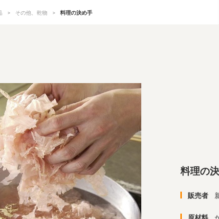
品
その他、乾物
料理の決め手
料理の
販売者
原材料