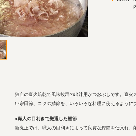
独自の直火焙乾で風味抜群の出汁用かつおぶしです。直火
い宗田節、コクの鯖節を、いろいろな料理に使えるように
●職人の目利きで厳選した鰹節
新丸正では、職人の目利きによって良質な鰹節を仕入れ、