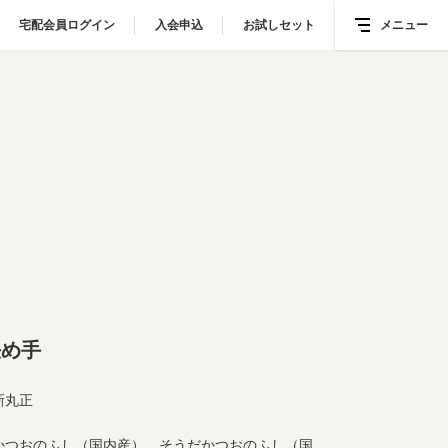
宅配会員ログイン
宅配会員ログイン
入会申込
入会申込
お試しセット
お試しセット
メニュー
メニュー
決め手
新丸正
かつおのふし（国内産）、そうだかつおのふし（国