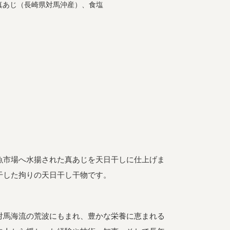
真あじ（長崎県対馬沖産）、食塩
魚市場へ水揚された真あじを天日干しに仕上げま
干した拘りの天日干し干物です。
対馬海流の荒波にもまれ、豊かな栄養に恵まれる