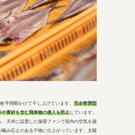
一枚手間暇かけて干し上げています。
完全密閉型
.5や黄砂を含む飛来物の侵入を防止
しています。
ら、天井に設置した循環ファンで室内の空気を循
の噛み応えのある干物に仕上がっています。太陽