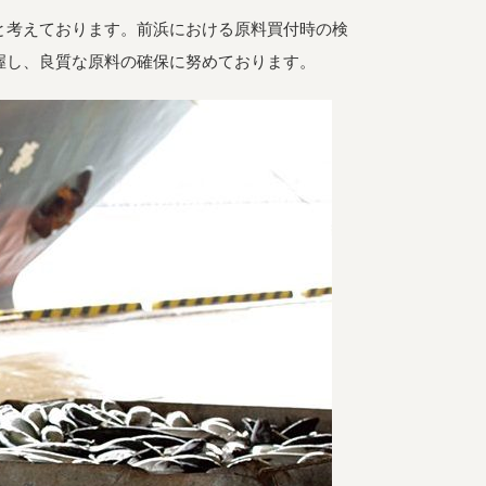
よくある質問
オーガニックって何
と考えております。前浜における原料買付時の検
握し、良質な原料の確保に努めております。
お届け情報
生産者・製造者
取扱店
ビオママクラブ
お問い合わせ
放射性物質への対応
会社概要
採用情報
業務用卸
SDGsへの取り組み