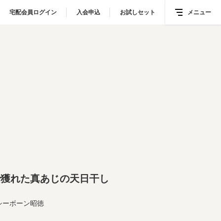
宅配会員ログイン
宅配会員ログイン
入会申込
入会申込
お試しセット
お試しセット
メニュー
メニュー
で獲れた真あじの天日干し
シーボーン昭徳