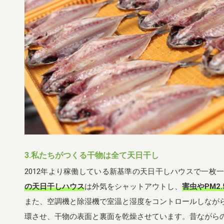
3.私たちがつくる干物は全て天日干し
2012年より稼働している新基準の天日干しハウスで一枚
の天日干しハウス
は外気をシャットアウトし、
害虫やPM2
また、空調機と除湿機で室温と湿度をコントロールしなが
環させ、干物の表面と裏面を乾燥させています。昔ながら