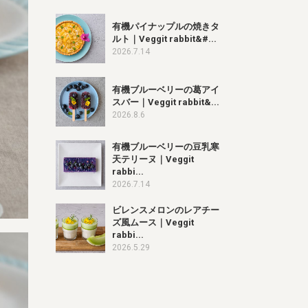
有機パイナップルの焼きタ
ルト｜Veggit rabbit&#...
2026.7.14
有機ブルーベリーの葛アイ
スバー｜Veggit rabbit&...
2026.8.6
有機ブルーベリーの豆乳寒
天テリーヌ｜Veggit
rabbi...
2026.7.14
ビレンスメロンのレアチー
ズ風ムース｜Veggit
rabbi...
2026.5.29