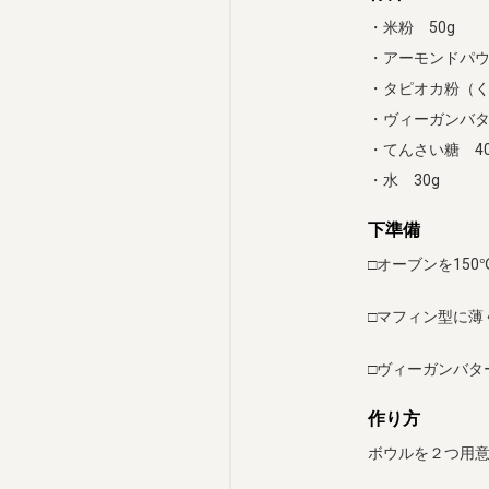
・米粉 50g
・アーモンドパウ
・タピオカ粉（く
・ヴィーガンバタ
・てんさい糖 40
・水 30g
下準備
□オーブンを15
□マフィン型に薄
□ヴィーガンバタ
作り方
ボウルを２つ用