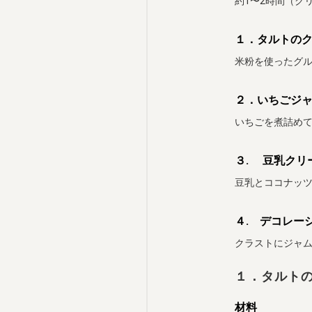
約1〜2時間（ク
１．タルトの
米粉を使ったグ
２．いちごジ
いちごを煮詰め
３. 豆乳クリ
豆乳とココナッ
４. デコレー
クラストにジャ
１．タルト
材料