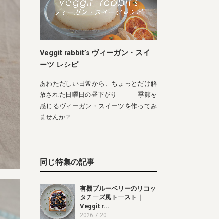
Veggit rabbit’s ヴィーガン・スイ
ーツ レシピ
あわただしい日常から、ちょっとだけ解
放された日曜日の昼下がり_______季節を
感じるヴィーガン・スイーツを作ってみ
ませんか？
同じ特集の記事
有機ブルーベリーのリコッ
タチーズ風トースト｜
Veggit r...
2026.7.20