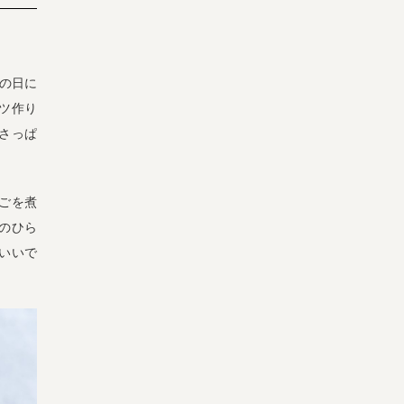
の日に
ツ作り
さっぱ
ごを煮
のひら
いいで
宅配サービス紹介
有機野菜の
入会申込
お試しセット
トップページ
ビオ・マルシェの想い
宅配サービスについて
読みもの・NEWS
ビオ・マルシェの商品
ご利用ガイド