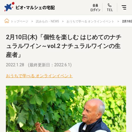
ビオ・マルシェ
宅配サービス紹介
有機野菜の
お試しセッ
入
トップページ
読みもの・NEWS
おうちで学べる オンラインイベント
2月1
2月10日(木)「個性を楽しむ はじめてのナチ
ュラルワイン～vol.2 ナチュラルワインの生
産者」
トップページ
ビオ・マルシェの想い
宅配サービスについて
読みもの・NEWS
2022.1.28
(最終更新日：2022.6.1)
ビオ・マルシェの商品
ご利用ガイド
おうちで学べる オンラインイベント
よくある質問
オーガニックって何
お届け情報
生産者・製造者
取扱店
ビオママクラブ
お問い合わせ
放射性物質への対応
会社概要
採用情報