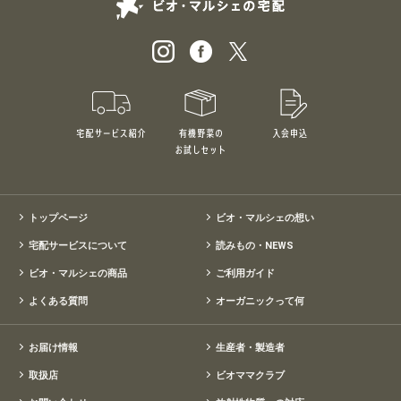
ビオ・マルシェの
宅配サービス紹介
有機野菜のお試しセット
入会申込
特別価格1,5
トップページ
ビオ・マルシェの想い
宅配サービスについて
読みもの・NEWS
ビオ・マルシェの商品
ご利用ガイド
よくある質問
オーガニックって何
お届け情報
生産者・製造者
取扱店
ビオママクラブ