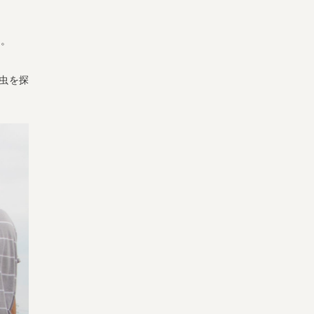
園。
虫を探