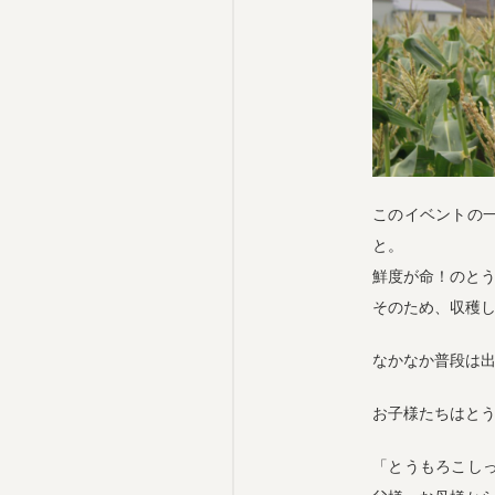
このイベントの
と。
鮮度が命！のと
そのため、収穫
なかなか普段は
お子様たちはと
「とうもろこし