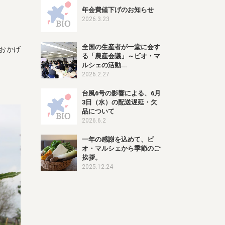
年会費値下げのお知らせ
2026.3.23
全国の生産者が一堂に会す
おかげ
る「農産会議」～ビオ・マ
ルシェの活動...
2026.2.27
台風6号の影響による、6月
3日（水）の配送遅延・欠
品について
2026.6.2
一年の感謝を込めて、ビ
オ・マルシェから季節のご
挨拶。
2025.12.24