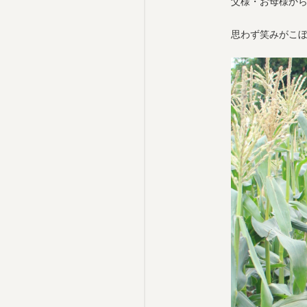
父様・お母様か
思わず笑みがこ