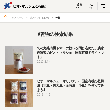
ビオ・マルシェ
宅配サービス紹介
有機野菜の
お試しセッ
入
トップページ
読みもの・NEWS
乾物
#乾物の検索結果
トップページ
ビオ・マルシェの想い
旬の完熟有機トマトの旨味を閉じ込めた、農家
自家製のビオ・マルシェ「国産有機ドライトマ
宅配サービスについて
読みもの・NEWS
ト」
ビオ・マルシェの商品
ご利用ガイド
2020.2.14
よくある質問
オーガニックって何
ビオ・マルシェ オリジナル 国産有機の乾燥
お届け情報
生産者・製造者
豆（大豆・黒大豆・金時豆・小豆）を使ってみ
取扱店
ビオママクラブ
よう♪
2019.11.21
お問い合わせ
放射性物質への対応
会社概要
採用情報