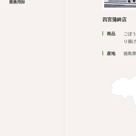
業務用卸
四宮蒲鉾店
商品
ごぼ
り揚
産地
徳島