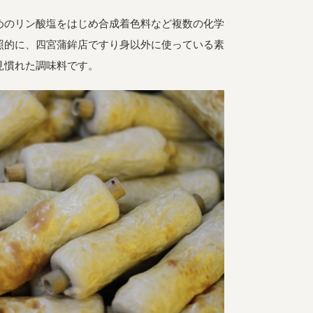
めのリン酸塩をはじめ合成着色料など複数の化学
照的に、四宮蒲鉾店ですり身以外に使っている素
宅配サービス紹介
有機野菜の
入会申込
お試しセット
見慣れた調味料です。
トップページ
ビオ・マルシェの想い
宅配サービスについて
読みもの・NEWS
ビオ・マルシェの商品
ご利用ガイド
よくある質問
オーガニックって何
お届け情報
生産者・製造者
取扱店
ビオママクラブ
お問い合わせ
放射性物質への対応
会社概要
採用情報
業務用卸
SDGsへの取り組み