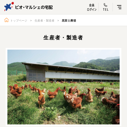
ビオ・マルシェ
宅配サービス紹介
有機野菜の
お試しセッ
入
トップページ
生産者・製造者
黒富士農場
生産者・製造者
トップページ
ビオ・マルシェの想い
宅配サービスについて
読みもの・NEWS
ビオ・マルシェの商品
ご利用ガイド
よくある質問
オーガニックって何
お届け情報
生産者・製造者
取扱店
ビオママクラブ
お問い合わせ
放射性物質への対応
会社概要
採用情報