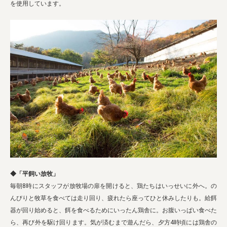
を使用しています。
◆「平飼い放牧」
毎朝8時にスタッフが放牧場の扉を開けると、鶏たちはいっせいに外へ。の
んびりと牧草を食べては走り回り、疲れたら座ってひと休みしたりも。給餌
器が回り始めると、餌を食べるためにいったん鶏舎に。お腹いっぱい食べた
ら、再び外を駆け回ります。気が済むまで遊んだら、夕方4時頃には鶏舎の