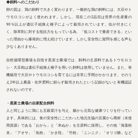
◆飼料へのこだわり
卵の質は、鶏の飼料で大きく変わります。一般的な鶏の飼料には、大豆やト
ウモロコシがよく使われます。しかし、現在この2品目は世界の生産量の
90％以上が遺伝子組換え種子によって栽培されています。虫が付きにく
く、除草剤に対する抵抗力をもっている為、「低コストで量産できる」とい
った理由から爆発的に増え続けています。しかし安全性に疑問を感じる声も
少なくありません。
自然循環型農場を目指す黒富士農場では、飼料の主原料であるトウモロコ
シ・大豆粕は遺伝子組換え種子を用いた飼料は使用していません。また、有
機栽培で大豆やトウモロコシを育てるには非常に手間がかかります。そのう
え2年以上農薬・化学肥料に頼らず栽培されたという記録がないと有機認証
されないのです。
・黒富士農場の自家配合飼料
人と同じように鶏にも五穀菜汁を与え、腸から元気な健康づくりを行ってい
ます。具体的には、食の安全性にこだわった地元生協の豆腐から廃材（未使
用資源）である「おから」と「米ぬか」を主原料に採用し、その他「海藻粉
末」「アオサ」「魚粉」「かき殻」「竹粉」「ニンニク」「オリゴ糖」など