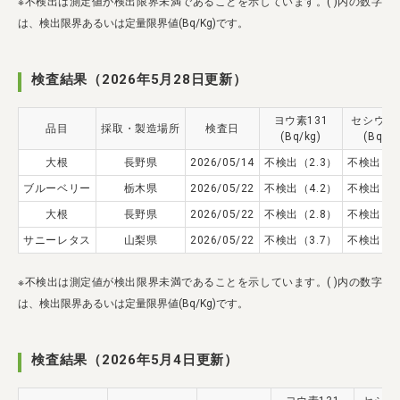
※不検出は測定値が検出限界未満であることを示しています。( )内の数字
は、検出限界あるいは定量限界値(Bq/Kg)です。
検査結果（2026年5月28日更新）
ヨウ素131
セシウム1
品目
採取・製造場所
検査日
(Bq/kg)
(Bq/kg
大根
長野県
2026/05/14
不検出（2.3）
不検出（4
ブルーベリー
栃木県
2026/05/22
不検出（4.2）
不検出（4
大根
長野県
2026/05/22
不検出（2.8）
不検出（4
サニーレタス
山梨県
2026/05/22
不検出（3.7）
不検出（4
※不検出は測定値が検出限界未満であることを示しています。( )内の数字
は、検出限界あるいは定量限界値(Bq/Kg)です。
検査結果（2026年5月4日更新）