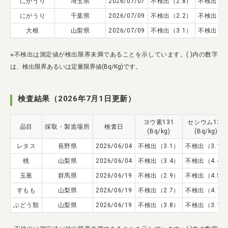
にがうり
埼玉県
2026/07/07
不検出（2.8）
不検出（4
業務用卸
SDGsへの取り組み
にがうり
千葉県
2026/07/09
不検出（2.2）
不検出（4
大根
山梨県
2026/07/09
不検出（3.1）
不検出（3
※不検出は測定値が検出限界未満であることを示しています。( )内の数字
は、検出限界あるいは定量限界値(Bq/Kg)です。
検査結果（2026年7月1日更新）
ヨウ素131
セシウム134
品目
採取・製造場所
検査日
(Bq/kg)
(Bq/kg)
レタス
長野県
2026/06/04
不検出（3.1）
不検出（3.1）
桃
山梨県
2026/06/04
不検出（3.4）
不検出（4.4）
玉葱
群馬県
2026/06/19
不検出（2.9）
不検出（4.5）
すもも
山梨県
2026/06/19
不検出（2.7）
不検出（4.1）
ぶどう類
山梨県
2026/06/19
不検出（3.8）
不検出（3.1）