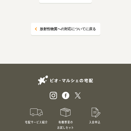
放射性物質への対応についてに戻る
ビオ・マルシェの
宅配サービス紹介
有機野菜のお試しセット
入会申込
特別価格1,5