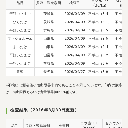
ヨウ素131
セシウ
品目
採取・製造場所
検査日
(Bq/kg)
(Bq/
平飼いたまご
茨城県
2026/04/09
不検出（3.4）
不検出（
ひらたけ
茨城県
2026/04/09
不検出（3.7）
不検出（
平飼いたまご
群馬県
2026/04/09
不検出（3.5）
不検出（
マッシュルーム
山形県
2026/04/09
不検出（3.5）
不検出（
まいたけ
山形県
2026/04/09
不検出（3.4）
不検出（
平飼いたまご
山梨県
2026/04/09
不検出（3.2）
不検出（
平飼いたまご
茨城県
2026/04/09
不検出（3.6）
不検出（
青葱
長野県
2026/04/27
不検出（3.0）
不検出（
※不検出は測定値が検出限界未満であることを示しています。( )内の数字
は、検出限界あるいは定量限界値(Bq/Kg)です。
検査結果（2026年3月30日更新）
ヨウ素131
セシウム134
品目
採取・製造場所
検査日