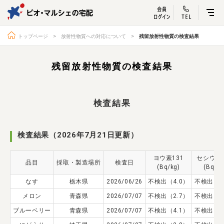
ビオ・マルシェ
宅配サービス紹介
有機野菜の
お試しセッ
入
トップページ
放射性物質への対応について
残留放射性物質の検査結果
残留放射性物質の検査結果
トップページ
ビオ・マルシェの想い
検査結果
宅配サービスについて
読みもの・NEWS
ビオ・マルシェの商品
ご利用ガイド
検査結果（2026年7月21日更新）
よくある質問
オーガニックって何
ヨウ素131
セシウム1
品目
採取・製造場所
検査日
お届け情報
生産者・製造者
(Bq/kg)
(Bq/kg
なす
栃木県
取扱店
2026/06/26
不検出（4.0）
ビオママクラブ
不検出（4
メロン
青森県
2026/07/07
不検出（2.7）
不検出（3
お問い合わせ
放射性物質への対応
ブルーベリー
青森県
2026/07/07
不検出（4.1）
不検出（3
会社概要
採用情報