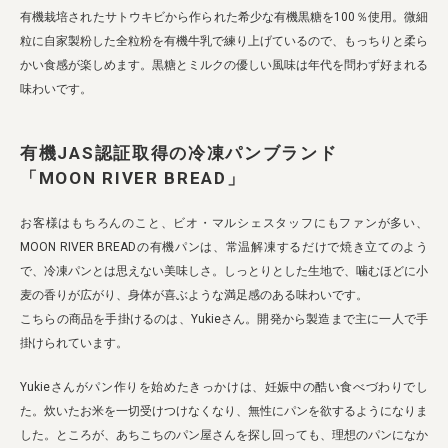
有機栽培されたサトウキビから作られた希少な有機黒糖を100％使用。微細
粒に自家製粉した全粒粉を有機牛乳で練り上げているので、もっちりと柔ら
かい食感が楽しめます。黒糖とミルクの優しい風味は年代を問わず好まれる
味わいです。
有機JAS認証取得の冷凍パンブランド
「MOON RIVER BREAD」
お客様はもちろんのこと、ビオ・マルシェスタッフにもファンが多い、
MOON RIVER BREADの有機パンは、常温解凍するだけで焼き立てのよう
で、冷凍パンとは思えない美味しさ。しっとりとした生地で、噛むほどに小
麦の香りが広がり、身体が喜ぶような満足感のある味わいです。
こちらの商品を手掛けるのは、Yukieさん。開発から製造まで主に一人で手
掛けられています。
Yukieさんがパン作りを始めたきっかけは、妊娠中の酷い食べづわりでし
た。炊いたお米を一切受けつけなくなり、無性にパンを欲するようになりま
した。ところが、あちこちのパン屋さんを探し回っても、理想のパンになか