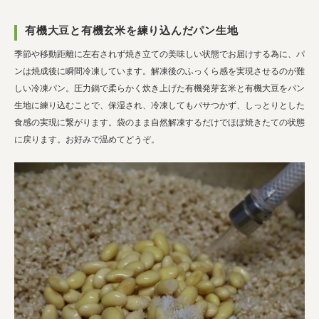
有機大豆と有機玄米を練り込んだパン生地
季節や移動距離に左右されず焼き立ての美味しい状態でお届けする為に、パ
ンは焼成後に瞬間冷凍しています。解凍後のふっくら感を実現させるのが難
しい冷凍パン。圧力鍋で柔らかく炊き上げた有機発芽玄米と有機大豆をパン
生地に練り込むことで、保湿され、冷凍してもパサつかず、しっとりとした
食感の実現に繋がります。袋のまま自然解凍するだけでほぼ焼きたての状態
に戻ります。お好みで温めてどうぞ。