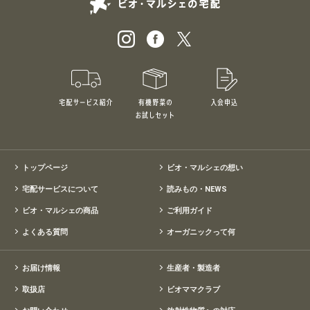
ビオ・マルシェの
宅配サービス紹介
有機野菜のお試しセット
入会申込
特別価格1,5
トップページ
ビオ・マルシェの想い
宅配サービスについて
読みもの・NEWS
ビオ・マルシェの商品
ご利用ガイド
よくある質問
オーガニックって何
お届け情報
生産者・製造者
取扱店
ビオママクラブ