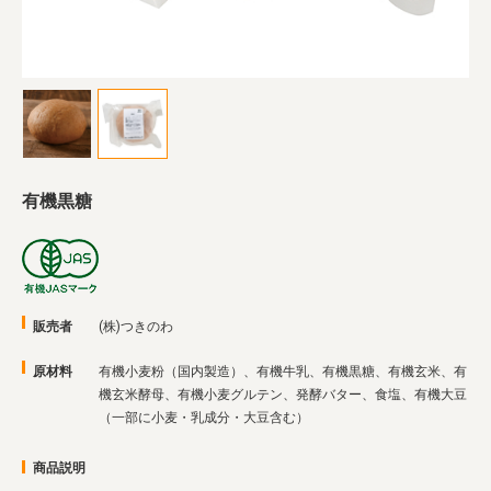
業務用卸
SDGsへの取り組み
有機黒糖
販売者
(株)つきのわ
原材料
有機小麦粉（国内製造）、有機牛乳、有機黒糖、有機玄米、有
機玄米酵母、有機小麦グルテン、発酵バター、食塩、有機大豆
（一部に小麦・乳成分・大豆含む）
商品説明