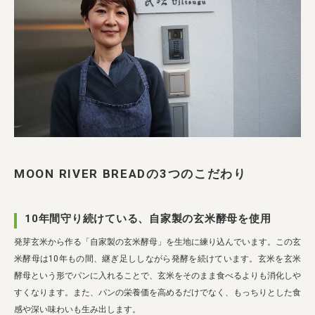
MOON RIVER BREADの3つのこだわり
10年間守り続けている、自家製の玄米酵母を使用
発芽玄米から作る「自家製の玄米酵母」を生地に練り込んでいます。この玄
米酵母は10年もの間、継ぎ足ししながら発酵を続けています。玄米を玄米
酵母という形でパンに入れることで、玄米をそのまま食べるよりも消化しや
すくなります。また、パンの栄養価を高めるだけでなく、もっちりとした食
感や深い味わいも生み出します。