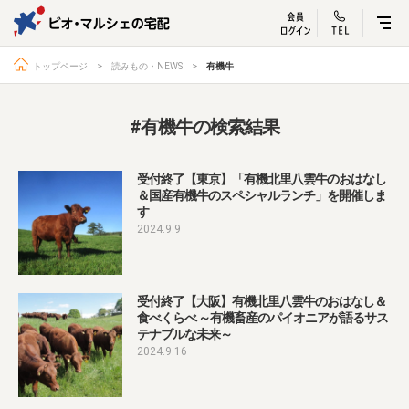
ビオ・マルシェ
宅配サービス紹介
有機野菜の
お試しセッ
入
トップページ
読みもの・NEWS
有機牛
#有機牛の検索結果
トップページ
ビオ・マルシェの想い
受付終了【東京】「有機北里八雲牛のおはなし
＆国産有機牛のスペシャルランチ」を開催しま
宅配サービスについて
読みもの・NEWS
す
ビオ・マルシェの商品
ご利用ガイド
2024.9.9
よくある質問
オーガニックって何
受付終了【大阪】有機北里八雲牛のおはなし＆
お届け情報
生産者・製造者
食べくらべ ～有機畜産のパイオニアが語るサス
取扱店
ビオママクラブ
テナブルな未来～
2024.9.16
お問い合わせ
放射性物質への対応
会社概要
採用情報